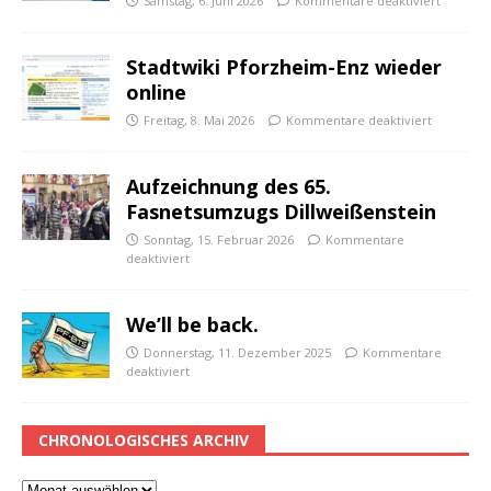
Samstag, 6. Juni 2026
Kommentare deaktiviert
Stadtwiki Pforzheim-Enz wieder
online
Freitag, 8. Mai 2026
Kommentare deaktiviert
Aufzeichnung des 65.
Fasnetsumzugs Dillweißenstein
Sonntag, 15. Februar 2026
Kommentare
deaktiviert
We’ll be back.
Donnerstag, 11. Dezember 2025
Kommentare
deaktiviert
CHRONOLOGISCHES ARCHIV