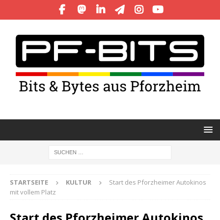
STARTSEITE
KULTUR
Start des Pforzheimer Autokinos
mit vollem Platz
Start des Pforzheimer Autokinos