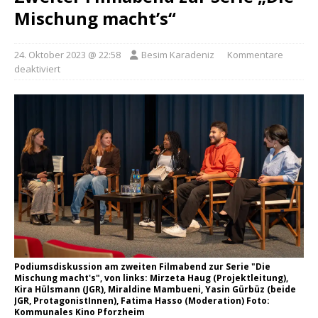
Mischung macht’s“
24. Oktober 2023 @ 22:58
Besim Karadeniz
Kommentare
deaktiviert
Podiumsdiskussion am zweiten Filmabend zur Serie "Die
Mischung macht's", von links: Mirzeta Haug (Projektleitung),
Kira Hülsmann (JGR), Miraldine Mambueni, Yasin Gürbüz (beide
JGR, ProtagonistInnen), Fatima Hasso (Moderation) Foto:
Kommunales Kino Pforzheim