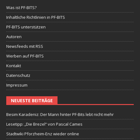
Was ist PF-BITS?
Inhaltliche Richtlinien in PF-BITS
PF-BITS unterstützen
Autoren
Newsfeeds mit RSS
Werben auf PF-BITS
Kontakt
Datenschutz
Impressum
NEUESTE BEITRÄGE
Besim Karadeniz: Der Mann hinter PF-Bits lebt nicht mehr
Lesetipp: „Die Brezel“ von Pascal Cames
Stadtwiki Pforzheim-Enz wieder online