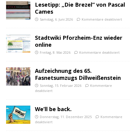
Lesetipp: „Die Brezel“ von Pascal
Cames
Samstag, 6. Juni 2026
Kommentare deaktiviert
Stadtwiki Pforzheim-Enz wieder
online
Freitag, 8. Mai 2026
Kommentare deaktiviert
Aufzeichnung des 65.
Fasnetsumzugs Dillweißenstein
Sonntag, 15. Februar 2026
Kommentare
deaktiviert
We’ll be back.
Donnerstag, 11. Dezember 2025
Kommentare
deaktiviert