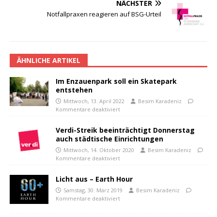
NÄCHSTER
Notfallpraxen reagieren auf BSG-Urteil
ÄHNLICHE ARTIKEL
Im Enzauenpark soll ein Skatepark
entstehen
Mittwoch, 13. April 2022
Besim Karadeniz
Kommentare deaktiviert
Verdi-Streik beeinträchtigt Donnerstag
auch städtische Einrichtungen
Mittwoch, 14. Oktober 2020
Besim Karadeniz
Kommentare deaktiviert
Licht aus – Earth Hour
Samstag, 30. März 2019
Besim Karadeniz
Kommentare deaktiviert