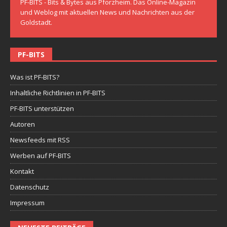
PF-BITS - Bits & Bytes aus Pforzheim. Das Online-Magazin
und Weblog mit aktuellen News und Nachrichten aus der
Goldstadt.
PF-BITS
Was ist PF-BITS?
Inhaltliche Richtlinien in PF-BITS
PF-BITS unterstützen
Autoren
Newsfeeds mit RSS
Werben auf PF-BITS
Kontakt
Datenschutz
Impressum