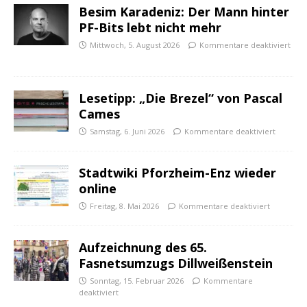
Besim Karadeniz: Der Mann hinter
PF-Bits lebt nicht mehr
Mittwoch, 5. August 2026
Kommentare deaktiviert
Lesetipp: „Die Brezel“ von Pascal
Cames
Samstag, 6. Juni 2026
Kommentare deaktiviert
Stadtwiki Pforzheim-Enz wieder
online
Freitag, 8. Mai 2026
Kommentare deaktiviert
Aufzeichnung des 65.
Fasnetsumzugs Dillweißenstein
Sonntag, 15. Februar 2026
Kommentare
deaktiviert