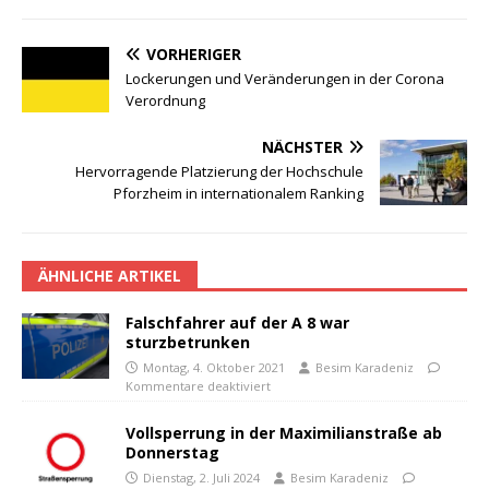
VORHERIGER
Lockerungen und Veränderungen in der Corona
Verordnung
NÄCHSTER
Hervorragende Platzierung der Hochschule
Pforzheim in internationalem Ranking
ÄHNLICHE ARTIKEL
Falschfahrer auf der A 8 war
sturzbetrunken
Montag, 4. Oktober 2021
Besim Karadeniz
Kommentare deaktiviert
Vollsperrung in der Maximilianstraße ab
Donnerstag
Dienstag, 2. Juli 2024
Besim Karadeniz