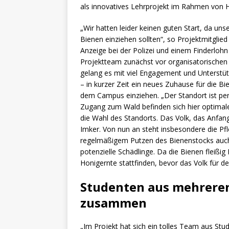
als innovatives Lehrprojekt im Rahmen vo
„Wir hatten leider keinen guten Start, da un
Bienen einziehen sollten“, so Projektmitglied
Anzeige bei der Polizei und einem Finderloh
Projektteam zunächst vor organisatorischen 
gelang es mit viel Engagement und Unterstü
– in kurzer Zeit ein neues Zuhause für die B
dem Campus einziehen. „Der Standort ist per
Zugang zum Wald befinden sich hier optimale
die Wahl des Standorts. Das Volk, das Anfa
Imker. Von nun an steht insbesondere die P
regelmäßigem Putzen des Bienenstocks auch 
potenzielle Schädlinge. Da die Bienen fleißig
Honigernte stattfinden, bevor das Volk für de
Studenten aus mehrere
zusammen
„Im Projekt hat sich ein tolles Team aus S