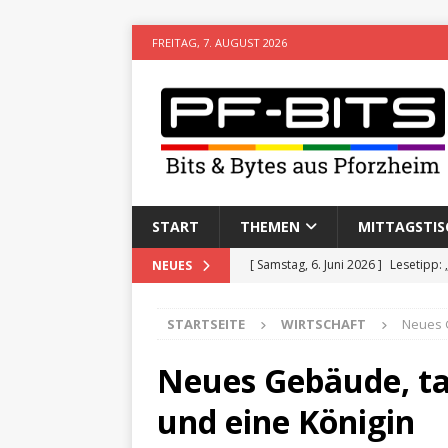
FREITAG, 7. AUGUST 2026
START
THEMEN
MITTAGSTIS
[ Samstag, 6. Juni 2026 ]
Lesetipp:
NEUES
[ Freitag, 8. Mai 2026 ]
Stadtwiki P
STARTSEITE
WIRTSCHAFT
Neues 
[ Sonntag, 15. Februar 2026 ]
Aufz
VERANSTALTUNGEN
Neues Gebäude, ta
[ Donnerstag, 11. Dezember 2025 
und eine Königin
[ Mittwoch, 5. August 2026 ]
Besim 