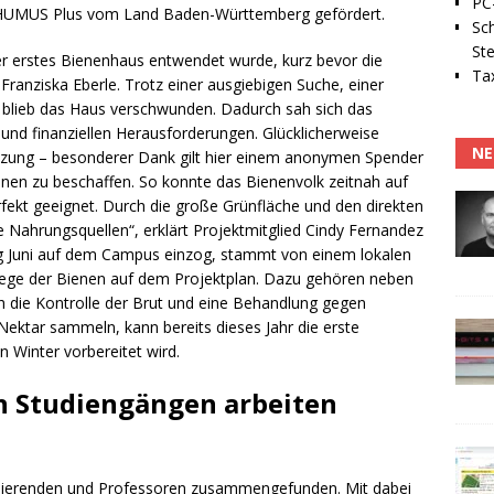
PC-
n HUMUS Plus vom Land Baden-Württemberg gefördert.
Sc
Ste
ser erstes Bienenhaus entwendet wurde, kurz bevor die
Tax
 Franziska Eberle. Trotz einer ausgiebigen Suche, einer
n blieb das Haus verschwunden. Dadurch sah sich das
und finanziellen Herausforderungen. Glücklicherweise
NE
tzung – besonderer Dank gilt hier einem anonymen Spender
ienen zu beschaffen. So konnte das Bienenvolk zeitnah auf
fekt geeignet. Durch die große Grünfläche und den direkten
 Nahrungsquellen“, erklärt Projektmitglied Cindy Fernandez
ng Juni auf dem Campus einzog, stammt von einem lokalen
flege der Bienen auf dem Projektplan. Dazu gehören neben
die Kontrolle der Brut und eine Behandlung gegen
 Nektar sammeln, kann bereits dieses Jahr die erste
n Winter vorbereitet wird.
n Studiengängen arbeiten
tudierenden und Professoren zusammengefunden. Mit dabei