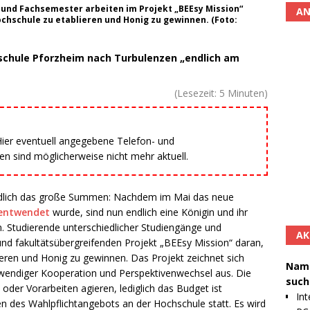
und Fachsemester arbeiten im Projekt „BEEsy Mission“
AN
chschule zu etablieren und Honig zu gewinnen. (Foto:
hschule Pforzheim nach Turbulenzen „endlich am
(Lesezeit:
5
Minuten)
 Hier eventuell angegebene Telefon- und
 sind möglicherweise nicht mehr aktuell.
ndlich das große Summen: Nachdem im Mai das neue
 entwendet
wurde, sind nun endlich eine Königin und ihr
. Studierende unterschiedlicher Studiengänge und
AK
und fakultätsübergreifenden Projekt „BEEsy Mission“ daran,
eren und Honig zu gewinnen. Das Projekt zeichnet sich
Namh
twendiger Kooperation und Perspektivenwechsel aus. Die
such
er Vorarbeiten agieren, lediglich das Budget ist
Int
en des Wahlpflichtangebots an der Hochschule statt. Es wird