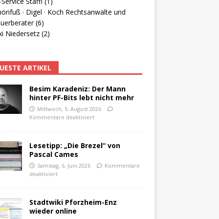
Service Staffl (1)
hönfuß · Digel · Koch Rechtsanwälte und
uerberater (6)
i Niedersetz (2)
UESTE ARTIKEL
Besim Karadeniz: Der Mann
hinter PF-Bits lebt nicht mehr
Mittwoch, 5. August 2026
Kommentare deaktiviert
Lesetipp: „Die Brezel“ von
Pascal Cames
Samstag, 6. Juni 2026
Kommentare
deaktiviert
Stadtwiki Pforzheim-Enz
wieder online