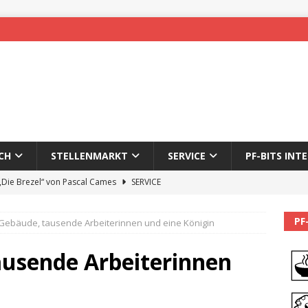
CH
STELLENMARKT
SERVICE
PF-BITS INT
 „Die Brezel“ von Pascal Cames
SERVICE
forzheim-Enz wieder online
STADTLEBEN
PF
Gebäude, tausende Arbeiterinnen und eine Königin
eichnung des 65. Fasnetsumzugs Dillweißenstein
usende Arbeiterinnen
]
We’ll be back.
PF-BITS INTERN
Karadeniz: Der Mann hinter PF-Bits lebt nicht mehr
ALLGEMEIN