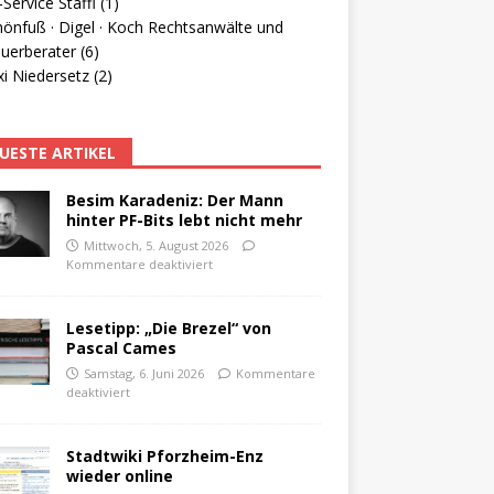
Service Staffl (1)
hönfuß · Digel · Koch Rechtsanwälte und
uerberater (6)
i Niedersetz (2)
UESTE ARTIKEL
Besim Karadeniz: Der Mann
hinter PF-Bits lebt nicht mehr
Mittwoch, 5. August 2026
Kommentare deaktiviert
Lesetipp: „Die Brezel“ von
Pascal Cames
Samstag, 6. Juni 2026
Kommentare
deaktiviert
Stadtwiki Pforzheim-Enz
wieder online