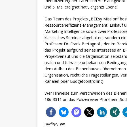
Identifizierung der Täter sind 50 € ausgelobt
und 5. Mai ereignet hat“, ergänzt Eberle.
Das Team des Projekts „BEEsy Mission“ best
Ressourceneffizienz-Management, Einkauf und
Marketing Intelligence sowie zwei Professor
klassisches Seminar abgehalten, sondern ein 
Professor Dr. Frank Bertagnolli, der im Bere
das Projekt aufgrund seines Interesses an B
Projektverlauf und die Organisation selbstän
realen und teilweise unbekannten Bedingung
dem Aufbau des Bienenhauses übernehmen 
Organisation, rechtliche Fragestellungen, 
Kanälen oder Budgetcontrolling.
Wer Hinweise zum Verschwinden des Bienenha
186-3311 an das Polizeirevier Pforzheim-Sü
Quelle(n): pm