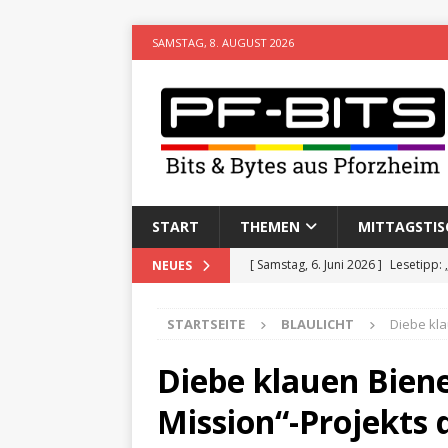
SAMSTAG, 8. AUGUST 2026
START
THEMEN
MITTAGSTIS
[ Samstag, 6. Juni 2026 ]
Lesetipp:
NEUES
[ Freitag, 8. Mai 2026 ]
Stadtwiki P
STARTSEITE
BLAULICHT
Diebe kl
[ Sonntag, 15. Februar 2026 ]
Aufz
VERANSTALTUNGEN
Diebe klauen Bien
[ Donnerstag, 11. Dezember 2025 
Mission“-Projekts 
[ Mittwoch, 5. August 2026 ]
Besim 