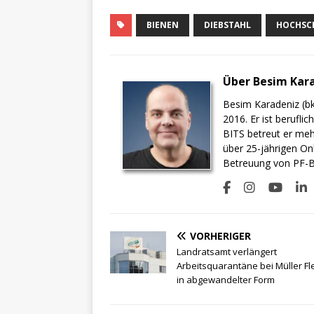
BIENEN
DIEBSTAHL
HOCHSC
Über Besim Kar
Besim Karadeniz (bk
2016. Er ist berufli
BITS betreut er meh
über 25-jährigen On
Betreuung von PF-BI
VORHERIGER
Landratsamt verlängert
Arbeitsquarantäne bei Müller Fl
in abgewandelter Form