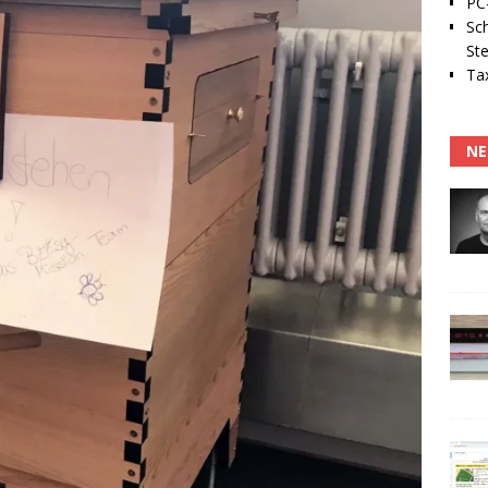
PC-
Sc
Ste
Tax
NE