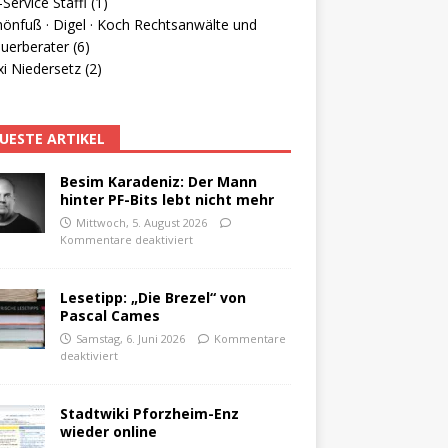
Service Staffl (1)
hönfuß · Digel · Koch Rechtsanwälte und
uerberater (6)
i Niedersetz (2)
UESTE ARTIKEL
Besim Karadeniz: Der Mann
hinter PF-Bits lebt nicht mehr
Mittwoch, 5. August 2026
Kommentare deaktiviert
Lesetipp: „Die Brezel“ von
Pascal Cames
Samstag, 6. Juni 2026
Kommentare
deaktiviert
Stadtwiki Pforzheim-Enz
wieder online