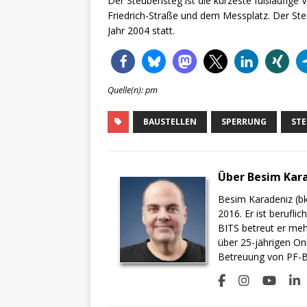
Der Steubensteg ist die kürzeste fußläufige
Friedrich-Straße und dem Messplatz. Der Ste
Jahr 2004 statt.
Quelle(n): pm
BAUSTELLEN
SPERRUNG
ST
Über Besim Kar
Besim Karadeniz (bk
2016. Er ist berufli
BITS betreut er meh
über 25-jährigen On
Betreuung von PF-BI