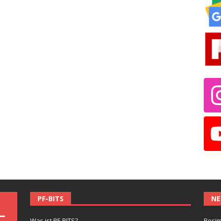
PF-BITS
NE
Was ist PF-BITS?
Besim