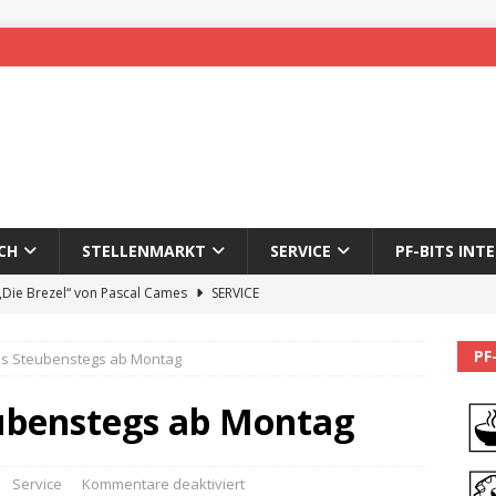
CH
STELLENMARKT
SERVICE
PF-BITS INT
 „Die Brezel“ von Pascal Cames
SERVICE
forzheim-Enz wieder online
STADTLEBEN
PF
es Steubenstegs ab Montag
eichnung des 65. Fasnetsumzugs Dillweißenstein
ubenstegs ab Montag
]
We’ll be back.
PF-BITS INTERN
Karadeniz: Der Mann hinter PF-Bits lebt nicht mehr
ALLGEMEIN
Service
Kommentare deaktiviert