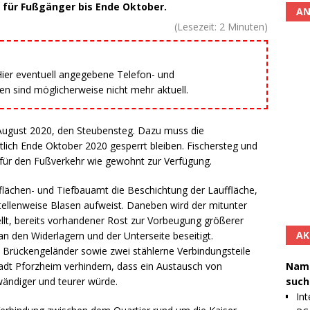
 für Fußgänger bis Ende Oktober.
AN
(Lesezeit:
2
Minuten)
 Hier eventuell angegebene Telefon- und
 sind möglicherweise nicht mehr aktuell.
 August 2020, den Steubensteg. Dazu muss die
tlich Ende Oktober 2020 gesperrt bleiben. Fischersteg und
 für den Fußverkehr wie gewohnt zur Verfügung.
lächen- und Tiefbauamt die Beschichtung der Lauffläche,
stellenweise Blasen aufweist. Daneben wird der mitunter
llt, bereits vorhandener Rost zur Vorbeugung größerer
AK
n den Widerlagern und der Unterseite beseitigt.
 Brückengeländer sowie zwei stählerne Verbindungsteile
Namh
Stadt Pforzheim verhindern, dass ein Austausch von
such
fwändiger und teurer würde.
Int