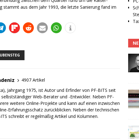
 Verbindung zwischen dem Quartier rund um die Kaiser-
PC-
g stammt aus dem Jahr 1993, die letzte Sanierung fand im
Sc
Ste
Tax
NE
EUBENSTEG
adeniz
4907 Artikel
a), Jahrgang 1975, ist Autor und Erfinder von PF-BITS seit
ch selbstständiger Web-Berater und -Entwickler. Neben PF-
rere weitere Online-Projekte und kann auf einen inzwischen
line-Erfahrungsschatz zurückblicken. Neben der technischen
TS schreibt er regelmäßig Artikel und Kolumnen.