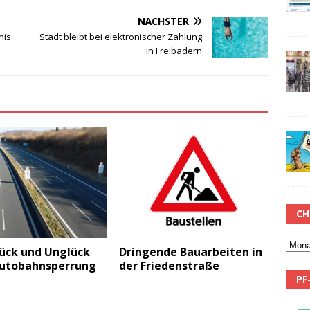
NÄCHSTER
nis
Stadt bleibt bei elektronischer Zahlung
in Freibädern
CH
ück und Unglück
Dringende Bauarbeiten in
Autobahnsperrung
der Friedenstraße
PF