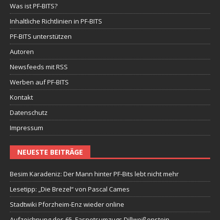
Was ist PF-BITS?
Inhaltliche Richtlinien in PF-BITS
PF-BITS unterstützen
Autoren
Newsfeeds mit RSS
Werben auf PF-BITS
Kontakt
Datenschutz
Impressum
NEUESTE BEITRÄGE
Besim Karadeniz: Der Mann hinter PF-Bits lebt nicht mehr
Lesetipp: „Die Brezel“ von Pascal Cames
Stadtwiki Pforzheim-Enz wieder online
Aufzeichnung des 65. Fasnetsumzugs Dillweißenstein