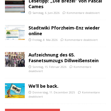
Lesetipp: „Die Brezel“ von Pascal
Cames
Samstag, 6. Juni 2026
Kommentare deaktiviert
Stadtwiki Pforzheim-Enz wieder
online
Freitag, 8. Mai 2026
Kommentare deaktiviert
Aufzeichnung des 65.
Fasnetsumzugs Dillweißenstein
Sonntag, 15. Februar 2026
Kommentare
deaktiviert
We’ll be back.
Donnerstag, 11. Dezember 2025
Kommentare
deaktiviert