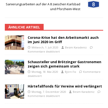
Sanierungsarbeiten auf der A 8 zwischen Karlsbad
und Pforzheim-West
ÄHNLICHE ARTIKEL
Corona-Krise hat den Arbeitsmarkt auch
im Juni 2020 im Griff
Mittwoch, 1. Juli 2020
Besim Karadeniz
Kommentare deaktiviert
Schausteller und Brötzinger Gastronomen
zeigen sich gemeinsam stark
Montag, 18. Mai 2020
Björn Fix
Kommentare
deaktiviert
Härtefallfonds für Vereine wird verlängert
Montag, 7. Dezember 2020
Besim Karadeniz
Kommentare deaktiviert