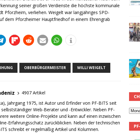
kennung seiner großen Verdienste die höchste kommunale
t Pforzheim, verliehen. Weigelt war langjähriges SPD-
uf dem Pforzheimer Hauptfriedhof in einem Ehrengrab
EIHUNG
OBERBÜRGERMEISTER
WILLI WEIGELT
adeniz
4907 Artikel
CH
a), Jahrgang 1975, ist Autor und Erfinder von PF-BITS seit
ch selbstständiger Web-Berater und -Entwickler. Neben PF-
rere weitere Online-Projekte und kann auf einen inzwischen
line-Erfahrungsschatz zurückblicken. Neben der technischen
PF
TS schreibt er regelmäßig Artikel und Kolumnen.