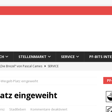
CH
STELLENMARKT
SERVICE
PF-BITS INT
 „Die Brezel“ von Pascal Cames
SERVICE
forzheim-Enz wieder online
STADTLEBEN
PF
li-Weigelt-Platz eingeweiht
eichnung des 65. Fasnetsumzugs Dillweißenstein
latz eingeweiht
]
We’ll be back.
PF-BITS INTERN
Karadeniz: Der Mann hinter PF-Bits lebt nicht mehr
ALLGEMEIN
niz
Stadtleben
Kommentare deaktiviert