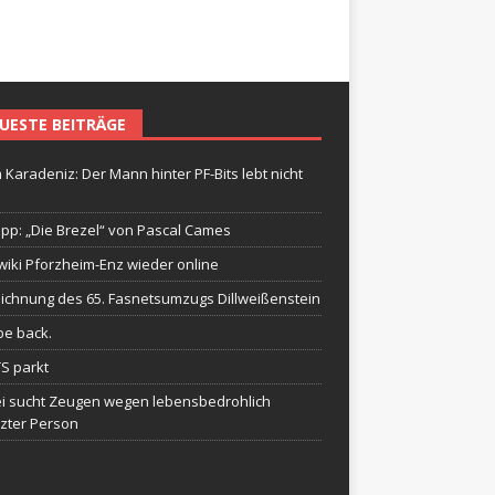
UESTE BEITRÄGE
 Karadeniz: Der Mann hinter PF-Bits lebt nicht
ipp: „Die Brezel“ von Pascal Cames
wiki Pforzheim-Enz wieder online
ichnung des 65. Fasnetsumzugs Dillweißenstein
be back.
TS parkt
ei sucht Zeugen wegen lebensbedrohlich
tzter Person