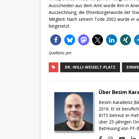
Ausscheiden aus dem Amt wurde ihm in Aner
Auszeichnung, die Ehrenbürgerwürde der Stad
Mitglied. Nach seinem Tode 2002 wurde er a
beigesetzt.
Quelle(n): pm
DR.-WILLI-WEIGELT-PLATZ
EINW
Über Besim Kar
Besim Karadeniz (bk
2016. Er ist berufli
BITS betreut er meh
über 25-jährigen On
Betreuung von PF-BI