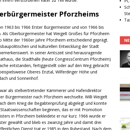
ie ihrem verstorbenen Vater zu Teil wurde.
PC-
Sc
berbürgermeister Pforzheims
Ste
Tax
von 1963 bis 1966 Erster Bürgermeister und von 1966 bis
. Als Oberbürgermeister hat Weigelt Großes für Pforzheim
ab Mitte der 1960er Jahre Pforzheim entscheidend geprägt.
NE
sbaupolitischen und kulturellen Entwicklung der Stadt
bemerkenswert. In seiner Amtszeit sind herausragende
Rathaus, die Stadthalle (heute CongressCentrum Pforzheim)
che entstanden, fertiggestellt oder auf den Weg gebracht
eispielsweise Oberes Enztal, Wilferdinger Höhe und
idach und Sonnenhof.
 war als stellvertretender Kämmerer und Hafendirektor
ster Bürgermeister nach Pforzheim wechselte. Willi Weigelt
 nach dem Krieg die Begabtenprüfung abgelegt und konnte
d Staatswissenschaften beginnen, das er mit Promotion
sters in Pforzheim bekleidete er nur kurz. 1966 wurde er
er gewählt und blieb es zwanzig Jahre und damit drei
ffentlichen Dienst trat er 1985 in den Ruhestand. Nach dem