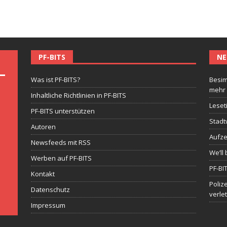
PF-BITS
NE
Was ist PF-BITS?
Besim
mehr
Inhaltliche Richtlinien in PF-BITS
Leset
PF-BITS unterstützen
Stadt
Autoren
Aufze
Newsfeeds mit RSS
We’ll 
Werben auf PF-BITS
PF-BI
Kontakt
Poliz
Datenschutz
verle
Impressum