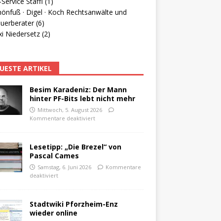
Service Staffl (1)
hönfuß · Digel · Koch Rechtsanwälte und
uerberater (6)
i Niedersetz (2)
UESTE ARTIKEL
Besim Karadeniz: Der Mann
hinter PF-Bits lebt nicht mehr
Mittwoch, 5. August 2026
Kommentare deaktiviert
Lesetipp: „Die Brezel“ von
Pascal Cames
Samstag, 6. Juni 2026
Kommentare
deaktiviert
Stadtwiki Pforzheim-Enz
wieder online