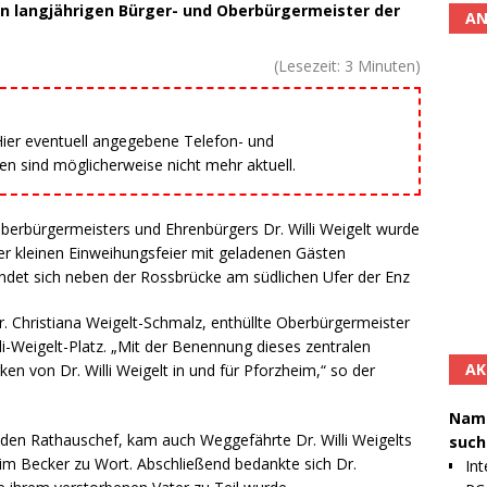
en langjährigen Bürger- und Oberbürgermeister der
AN
(Lesezeit:
3
Minuten)
 Hier eventuell angegebene Telefon- und
 sind möglicherweise nicht mehr aktuell.
berbürgermeisters und Ehrenbürgers Dr. Willi Weigelt wurde
ner kleinen Einweihungsfeier mit geladenen Gästen
indet sich neben der Rossbrücke am südlichen Ufer der Enz
r. Christiana Weigelt-Schmalz, enthüllte Oberbürgermeister
i-Weigelt-Platz. „Mit der Benennung dieses zentralen
AK
ken von Dr. Willi Weigelt in und für Pforzheim,“ so der
Namh
en Rathauschef, kam auch Weggefährte Dr. Willi Weigelts
such
im Becker zu Wort. Abschließend bedankte sich Dr.
Int