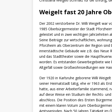
Christiana Weigelt-Schmalz für die Ehrung, d
Weigelt fast 20 Jahre O
Der 2002 verstorbene Dr. Willi Weigelt war 
1985 Oberbürgermeister der Stadt Pforzheim
geleistet und in zwei wichtigen Jahrzehnten 
Seine Beiträge zur wirtschaftlichen, wohnung
Pforzheim als Oberzentrum der Region sind 
innerstädtische Gebäude wie z.B. das Neue 
und das Stadttheater sowie die Hauptfeuerwa
worden. Es entstanden Gewerbegebiete wie b
Altgefäll sowie Großwohnsiedlungen wie Ha
Der 1920 in Karlsruhe geborene Willi Weigelt
seiner Heimatstadt tätig, ehe er 1963 als Er
hatte, aus einer Arbeiterfamilie stammend,
auf diese Weise ein Studium der Rechts- un
abschloss. Die Position des Ersten Bürgermei
mit einem klaren Votum zum Oberbürgermeist
Amtsperioden. Nach 50 Jahren Tätigkeit im Ö