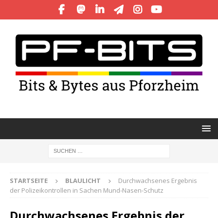
STARTSEITE
BLAULICHT
Durchwachsenes Ergebnis
der Polizeikontrollen in Sachen Mund-Nasen-Schutz
Durchwachsenes Ergebnis der