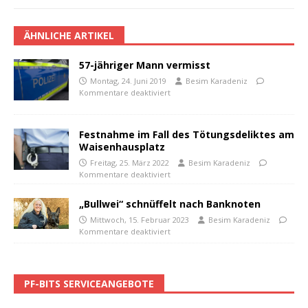
ÄHNLICHE ARTIKEL
57-jähriger Mann vermisst
Montag, 24. Juni 2019
Besim Karadeniz
Kommentare deaktiviert
Festnahme im Fall des Tötungsdeliktes am
Waisenhausplatz
Freitag, 25. März 2022
Besim Karadeniz
Kommentare deaktiviert
„Bullwei“ schnüffelt nach Banknoten
Mittwoch, 15. Februar 2023
Besim Karadeniz
Kommentare deaktiviert
PF-BITS SERVICEANGEBOTE