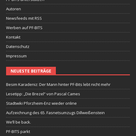
Autoren
Newsfeeds mit RSS
Werben auf PF-BITS
Kontakt
Datenschutz
Impressum
NEUESTE BEITRÄGE
Besim Karadeniz: Der Mann hinter PF-Bits lebt nicht mehr
Lesetipp: „Die Brezel“ von Pascal Cames
Stadtwiki Pforzheim-Enz wieder online
Aufzeichnung des 65. Fasnetsumzugs Dillweißenstein
We’ll be back.
PF-BITS parkt