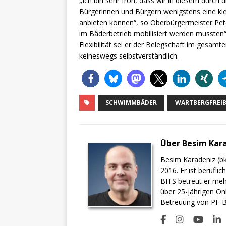
„Ich bin sehr froh, dass wir in diesem dur
Bürgerinnen und Bürgern wenigstens eine kl
anbieten können“, so Oberbürgermeister Peter
im Bäderbetrieb mobilisiert werden mussten“
Flexibilität sei er der Belegschaft im gesam
keineswegs selbstverständlich.
SCHWIMMBÄDER
WARTBERGFREI
Über Besim Kar
Besim Karadeniz (bk
2016. Er ist berufli
BITS betreut er meh
über 25-jährigen On
Betreuung von PF-BI