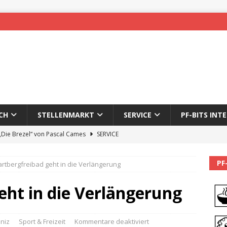
CH
STELLENMARKT
SERVICE
PF-BITS INT
 „Die Brezel“ von Pascal Cames
SERVICE
forzheim-Enz wieder online
STADTLEBEN
PF
rtbergfreibad geht in die Verlängerung
eichnung des 65. Fasnetsumzugs Dillweißenstein
eht in die Verlängerung
]
We’ll be back.
PF-BITS INTERN
Karadeniz: Der Mann hinter PF-Bits lebt nicht mehr
ALLGEMEIN
niz
Sport & Freizeit
Kommentare deaktiviert