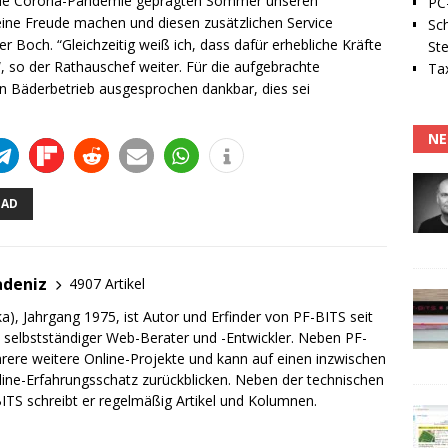
ch die Corona-Pandemie geprägten Sommer unseren
PC-
eine Freude machen und diesen zusätzlichen Service
Sc
 Boch. “Gleichzeitig weiß ich, dass dafür erhebliche Kräfte
Ste
, so der Rathauschef weiter. Für die aufgebrachte
Tax
ten Bäderbetrieb ausgesprochen dankbar, dies sei
NE
BAD
adeniz
4907 Artikel
a), Jahrgang 1975, ist Autor und Erfinder von PF-BITS seit
ch selbstständiger Web-Berater und -Entwickler. Neben PF-
rere weitere Online-Projekte und kann auf einen inzwischen
line-Erfahrungsschatz zurückblicken. Neben der technischen
TS schreibt er regelmäßig Artikel und Kolumnen.