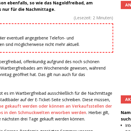
on ebenfalls, so wie das Nagoldfreibad, am
AN
 nur für die Nachmittage.
(Lesezeit:
2
Minuten)
 Hier eventuell angegebene Telefon- und
 sind möglicherweise nicht mehr aktuell.
bergfreibad, offenkundig aufgrund des noch schönen
es Wartbergfreibades am Wochenende gewesen, während
ntag geöffnet hat. Das gilt nun auch für das
bt es im Wartbergfreibad ausschließlich für die Nachmittage
AK
stadtbäder auf der E-Ticket-Seite schreiben. Diese müssen,
ne gekauft werden oder können an Verkaufsstellen der
Namh
os in den Schmuckwelten erworben werden
. Hierbei gilt,
such
e nächsten drei Tage gekauft werden können.
Int