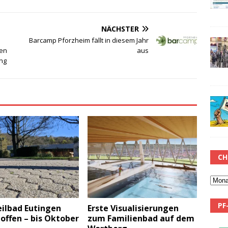
NÄCHSTER
Barcamp Pforzheim fällt in diesem Jahr
en
aus
ng
CH
PF
eilbad Eutingen
Erste Visualisierungen
offen – bis Oktober
zum Familienbad auf dem