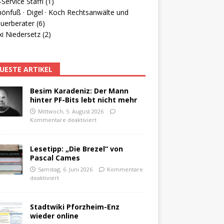
Service Staffl (1)
hönfuß · Digel · Koch Rechtsanwälte und
uerberater (6)
i Niedersetz (2)
UESTE ARTIKEL
Besim Karadeniz: Der Mann
hinter PF-Bits lebt nicht mehr
Mittwoch, 5. August 2026
Kommentare deaktiviert
Lesetipp: „Die Brezel“ von
Pascal Cames
Samstag, 6. Juni 2026
Kommentare
deaktiviert
Stadtwiki Pforzheim-Enz
wieder online