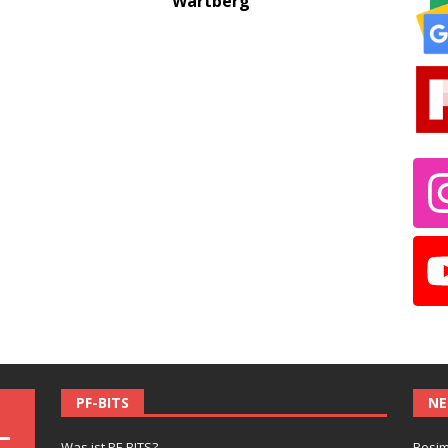
Wartberg
PF-BITS
NE
Was ist PF-BITS?
Besim