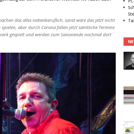
PC-
Sc
Ste
chen das alles nebenberuflich, sonst wäre das jetzt nicht
Tax
zu spielen, aber durch Corona fallen jetzt sämtliche Termine
npark gespielt und werden zum Saisonende nochmal dort
NE