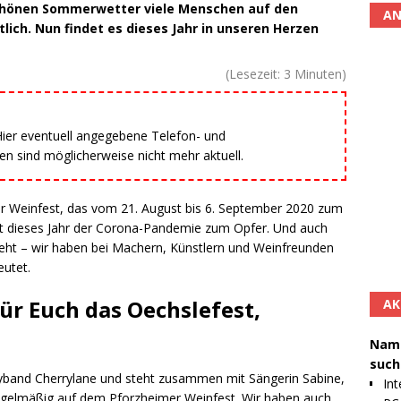
schönen Sommerwetter viele Menschen auf den
AN
lich. Nun findet es dieses Jahr in unseren Herzen
(Lesezeit:
3
Minuten)
 Hier eventuell angegebene Telefon- und
 sind möglicherweise nicht mehr aktuell.
er Weinfest, das vom 21. August bis 6. September 2020 zum
ällt dieses Jahr der Corona-Pandemie zum Opfer. Und auch
teht – wir haben bei Machern, Künstlern und Weinfreunden
eutet.
r Euch das Oechslefest,
AK
Namh
such
tyband Cherrylane und steht zusammen mit Sängerin Sabine,
Int
gelmäßig auf dem Pforzheimer Weinfest. Wir haben auch