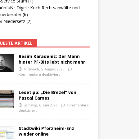
Service Staffl (1)
hönfuß · Digel · Koch Rechtsanwälte und
uerberater (6)
i Niedersetz (2)
UESTE ARTIKEL
Besim Karadeniz: Der Mann
hinter PF-Bits lebt nicht mehr
Mittwoch, 5. August 2026
Kommentare deaktiviert
Lesetipp: „Die Brezel“ von
Pascal Cames
Samstag, 6. Juni 2026
Kommentare
deaktiviert
Stadtwiki Pforzheim-Enz
wieder online