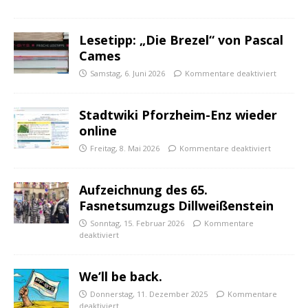
Lesetipp: „Die Brezel“ von Pascal
Cames
Samstag, 6. Juni 2026
Kommentare deaktiviert
Stadtwiki Pforzheim-Enz wieder
online
Freitag, 8. Mai 2026
Kommentare deaktiviert
Aufzeichnung des 65.
Fasnetsumzugs Dillweißenstein
Sonntag, 15. Februar 2026
Kommentare
deaktiviert
We’ll be back.
Donnerstag, 11. Dezember 2025
Kommentare
deaktiviert