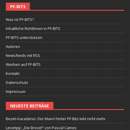
PF-BITS
Was ist PF-BITS?
Inhaltliche Richtlinien in PF-BITS
PF-BITS unterstützen
Autoren
Newsfeeds mit RSS
Werben auf PF-BITS
Kontakt
Datenschutz
Impressum
NEUESTE BEITRÄGE
Besim Karadeniz: Der Mann hinter PF-Bits lebt nicht mehr
Lesetipp: „Die Brezel“ von Pascal Cames