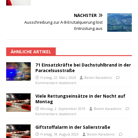
NÄCHSTER
Ausschreibung zur A-8-Enztalquerung löst
Entrüstung aus
ÄHNLICHE ARTIKEL
71 Einsatzkräfte bei Dachstuhlbrand in der
Paracelsusstraße
Freitag, 22. März 2024
Besim Karadeniz
Kommentare deaktiviert
Viele Rettungseinsätze in der Nacht auf
Montag
Montag, 2. September 2019
Besim Karadeniz
Kommentare deaktiviert
Giftstoffalarm in der Salierstraße
Freitag, 18. August 2023
Besim Karadeniz