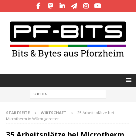
STARTSEITE
WIRTSCHAFT
35 Arbeitsplätze bei
Microtherm in Würm gerettet
35 Arbeitsplätze bei Microtherm