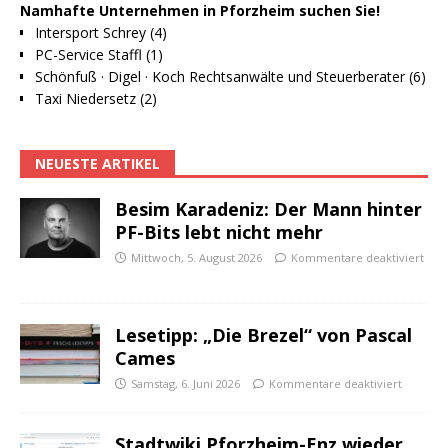
Namhafte Unternehmen in Pforzheim suchen Sie!
Intersport Schrey (4)
PC-Service Staffl (1)
Schönfuß · Digel · Koch Rechtsanwälte und Steuerberater (6)
Taxi Niedersetz (2)
NEUESTE ARTIKEL
Besim Karadeniz: Der Mann hinter
PF-Bits lebt nicht mehr
Mittwoch, 5. August 2026
Kommentare deaktiviert
Lesetipp: „Die Brezel“ von Pascal
Cames
Samstag, 6. Juni 2026
Kommentare deaktiviert
Stadtwiki Pforzheim-Enz wieder