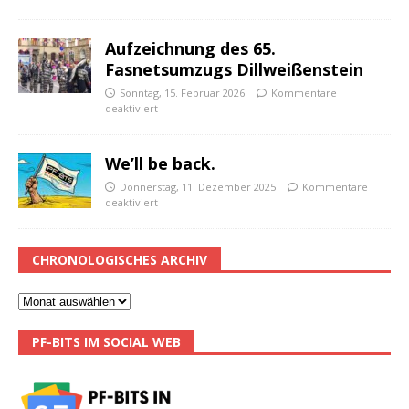
Aufzeichnung des 65.
Fasnetsumzugs Dillweißenstein
Sonntag, 15. Februar 2026
Kommentare
deaktiviert
We’ll be back.
Donnerstag, 11. Dezember 2025
Kommentare
deaktiviert
CHRONOLOGISCHES ARCHIV
PF-BITS IM SOCIAL WEB