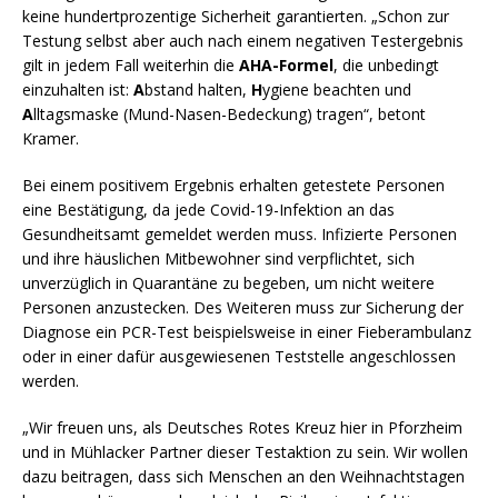
keine hundertprozentige Sicherheit garantierten. „Schon zur
Testung selbst aber auch nach einem negativen Testergebnis
gilt in jedem Fall weiterhin die
AHA-Formel
, die unbedingt
einzuhalten ist:
A
bstand halten,
H
ygiene beachten und
A
lltagsmaske (Mund-Nasen-Bedeckung) tragen“, betont
Kramer.
Bei einem positivem Ergebnis erhalten getestete Personen
eine Bestätigung, da jede Covid-19-Infektion an das
Gesundheitsamt gemeldet werden muss. Infizierte Personen
und ihre häuslichen Mitbewohner sind verpflichtet, sich
unverzüglich in Quarantäne zu begeben, um nicht weitere
Personen anzustecken. Des Weiteren muss zur Sicherung der
Diagnose ein PCR-Test beispielsweise in einer Fieberambulanz
oder in einer dafür ausgewiesenen Teststelle angeschlossen
werden.
„Wir freuen uns, als Deutsches Rotes Kreuz hier in Pforzheim
und in Mühlacker Partner dieser Testaktion zu sein. Wir wollen
dazu beitragen, dass sich Menschen an den Weihnachtstagen