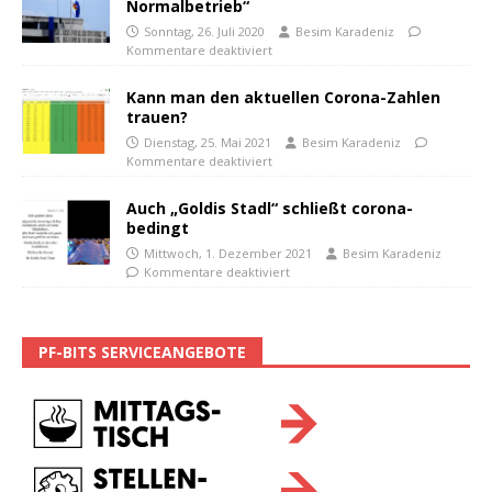
Normalbetrieb“
Sonntag, 26. Juli 2020
Besim Karadeniz
Kommentare deaktiviert
Kann man den aktuellen Corona-Zahlen
trauen?
Dienstag, 25. Mai 2021
Besim Karadeniz
Kommentare deaktiviert
Auch „Goldis Stadl“ schließt corona-
bedingt
Mittwoch, 1. Dezember 2021
Besim Karadeniz
Kommentare deaktiviert
PF-BITS SERVICEANGEBOTE