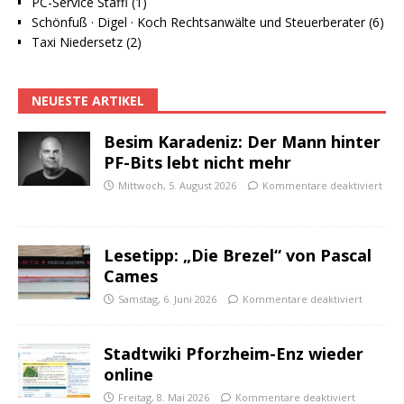
PC-Service Staffl (1)
Schönfuß · Digel · Koch Rechtsanwälte und Steuerberater (6)
Taxi Niedersetz (2)
NEUESTE ARTIKEL
Besim Karadeniz: Der Mann hinter
PF-Bits lebt nicht mehr
Mittwoch, 5. August 2026
Kommentare deaktiviert
Lesetipp: „Die Brezel“ von Pascal
Cames
Samstag, 6. Juni 2026
Kommentare deaktiviert
Stadtwiki Pforzheim-Enz wieder
online
Freitag, 8. Mai 2026
Kommentare deaktiviert