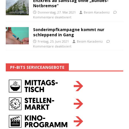
Enzkreis ab Samstag ohne „Bundes-
Notbremse“
Donnerstag, 27. Mai 2021
Besim Karadeniz
Kommentare deaktiviert
Sonderimpfkampagne kommt nur
schleppend in Gang
Freitag, 25. Juni 2021
Besim Karadeniz
Kommentare deaktiviert
PF-BITS SERVICEANGEBOTE