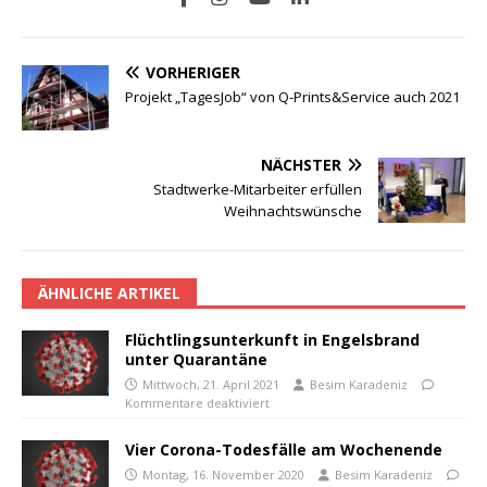
VORHERIGER
Projekt „TagesJob“ von Q-Prints&Service auch 2021
NÄCHSTER
Stadtwerke-Mitarbeiter erfüllen
Weihnachtswünsche
ÄHNLICHE ARTIKEL
Flüchtlingsunterkunft in Engelsbrand
unter Quarantäne
Mittwoch, 21. April 2021
Besim Karadeniz
Kommentare deaktiviert
Vier Corona-Todesfälle am Wochenende
Montag, 16. November 2020
Besim Karadeniz