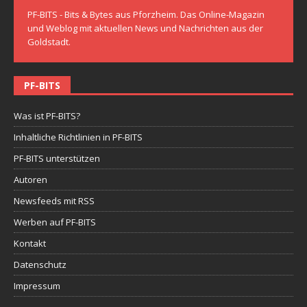
PF-BITS - Bits & Bytes aus Pforzheim. Das Online-Magazin
und Weblog mit aktuellen News und Nachrichten aus der
Goldstadt.
PF-BITS
Was ist PF-BITS?
Inhaltliche Richtlinien in PF-BITS
PF-BITS unterstützen
Autoren
Newsfeeds mit RSS
Werben auf PF-BITS
Kontakt
Datenschutz
Impressum