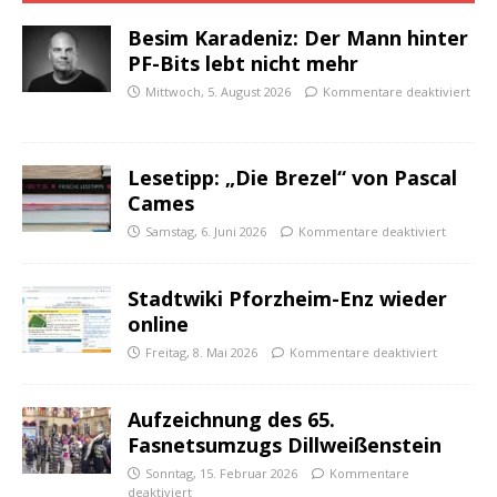
Besim Karadeniz: Der Mann hinter
PF-Bits lebt nicht mehr
Mittwoch, 5. August 2026
Kommentare deaktiviert
Lesetipp: „Die Brezel“ von Pascal
Cames
Samstag, 6. Juni 2026
Kommentare deaktiviert
Stadtwiki Pforzheim-Enz wieder
online
Freitag, 8. Mai 2026
Kommentare deaktiviert
Aufzeichnung des 65.
Fasnetsumzugs Dillweißenstein
Sonntag, 15. Februar 2026
Kommentare
deaktiviert