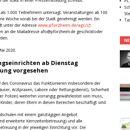
die Stadt in einer Pressemitteilung schreibt.
PC-
Sc
 als 1.000 Teilnehmern untersagt. Veranstaltungen ab 100
Ste
ne Woche vorab bei der Stadt genehmigt werden. Ein
Tax
dt unter der Adresse
www.pforzheim.de/agc/
nen an die Mailadresse afo@pforzheim.de geschicktoder
rden.
NE
Mai 2020.
ngseinrichten ab Dienstag
uung vorgesehen
d des Coronavirus das Funktionieren insbesondere der
ser, Arztpraxen, Labore oder Rettungsdienst), Sicherheit
 Polizei) weiterhin vorrangig gewährleistet sein muss,
inder, deren Eltern in diesen Bereichen beschäftigt sind.
undschulen mit einem ganztägigen Angebot
nd erweiterte Kernzeitenbetreuung) und alle
treuung in der jeweiligen Einrichtung vor. Die