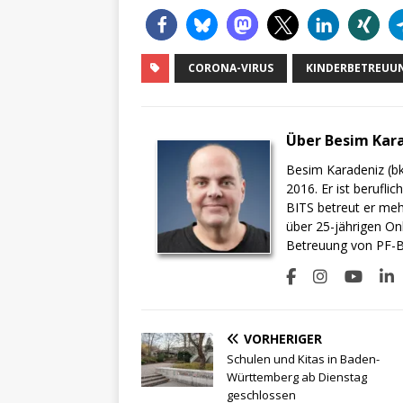
CORONA-VIRUS
KINDERBETREUU
Über Besim Kar
Besim Karadeniz (bk
2016. Er ist berufli
BITS betreut er meh
über 25-jährigen On
Betreuung von PF-BI
VORHERIGER
Schulen und Kitas in Baden-
Württemberg ab Dienstag
geschlossen