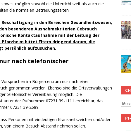
 soweit möglich sowohl die Unterrichtszeit als auch die
elten die normalen Betreuungszeiten.
er Beschäftigung in den Bereichen Gesundheitswesen,
n den besonderen Ausnahmekriterien Gebrauch
fonische Kontaktaufnahme mit der Leitung der
t Pforzheim bittet Eltern dringend darum, die
t persönlich aufzusuchen.
ur nach telefonischer
Vorsprachen im Bürgercentrum nur nach einer
pruch genommen werden. Ebenso sind die Ortsverwaltungen
CH
ger telefonischer Vereinbarung möglich. Die
st unter der Rufnummer 07231 39-1111 erreichbar, das
ummer 07231 39-2689.
PF
 dass Personen mit eindeutigen Krankheitszeichen und/oder
ren, von einem Besuch Abstand nehmen sollen.