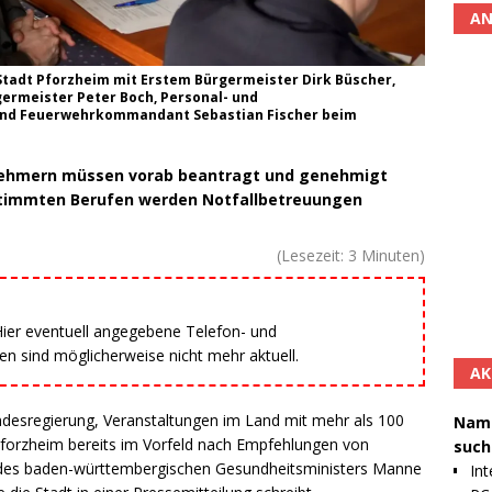
AN
tadt Pforzheim mit Erstem Bürgermeister Dirk Büscher,
ermeister Peter Boch, Personal- und
und Feuerwehrkommandant Sebastian Fischer beim
lnehmern müssen vorab beantragt und genehmigt
estimmten Berufen werden Notfallbetreuungen
(Lesezeit:
3
Minuten)
 Hier eventuell angegebene Telefon- und
 sind möglicherweise nicht mehr aktuell.
AK
ndesregierung, Veranstaltungen im Land mit mehr als 100
Namh
Pforzheim bereits im Vorfeld nach Empfehlungen von
such
 des baden-württembergischen Gesundheitsministers Manne
Int