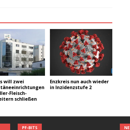
s will zwei
Enzkreis nun auch wieder
täneeinrichtungen
in Inzidenzstufe 2
ler-Fleisch-
itern schließen
PF-BITS
NE