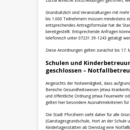
Lucha ähnliche Entscheidungen getroffen, wie 
Grundsätzlich sind Veranstaltungen mit mehr
bis 1.000 Teilnehmern müssen mindestens ei
entsprechendes Antragsformular hat die Sta
bereitgestellt. Entsprechende Anfragen kön
telefonisch unter 07231 39-1243 getätigt we
Diese Anordnungen gelten zunächst bis 17. 
Schulen und Kinderbetreuu
geschlossen – Notfallbetre
Angesichts der Notwendigkeit, dass aufgrun
Bereiche Gesundheitswesen (etwa Krankenhäu
und öffentliche Ordnung (etwa Feuerwehr oder
gelten hier besondere Ausnahmekriterien für K
Die Stadt Pforzheim sieht daher für alle Gr
(Ganztagesgrundschule, Hort an der Schule u
Kindertagesstätten ab Dienstag eine Notfallbe