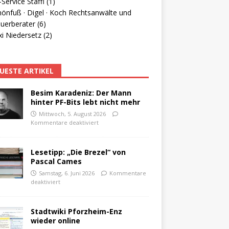
Service Staffl (1)
hönfuß · Digel · Koch Rechtsanwälte und
uerberater (6)
i Niedersetz (2)
UESTE ARTIKEL
Besim Karadeniz: Der Mann
hinter PF-Bits lebt nicht mehr
Mittwoch, 5. August 2026
Kommentare deaktiviert
Lesetipp: „Die Brezel“ von
Pascal Cames
Samstag, 6. Juni 2026
Kommentare
deaktiviert
Stadtwiki Pforzheim-Enz
wieder online