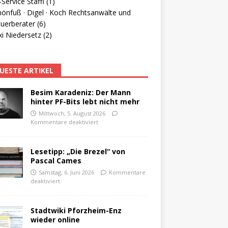
Service Staffl (1)
hönfuß · Digel · Koch Rechtsanwälte und
uerberater (6)
i Niedersetz (2)
UESTE ARTIKEL
Besim Karadeniz: Der Mann
hinter PF-Bits lebt nicht mehr
Mittwoch, 5. August 2026
Kommentare deaktiviert
Lesetipp: „Die Brezel“ von
Pascal Cames
Samstag, 6. Juni 2026
Kommentare
deaktiviert
Stadtwiki Pforzheim-Enz
wieder online