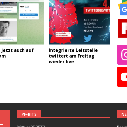
 jetzt auch auf
Integrierte Leitstelle
ram
twittert am Freitag
wieder live
PF-BITS
NE
Was ist PF-BITS?
Besim