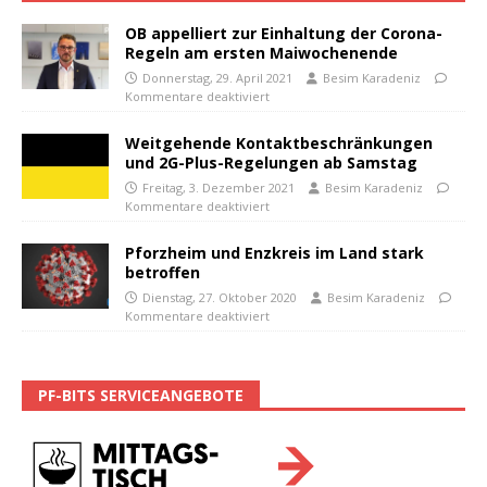
OB appelliert zur Einhaltung der Corona-
Regeln am ersten Maiwochenende
Donnerstag, 29. April 2021
Besim Karadeniz
Kommentare deaktiviert
Weitgehende Kontaktbeschränkungen
und 2G-Plus-Regelungen ab Samstag
Freitag, 3. Dezember 2021
Besim Karadeniz
Kommentare deaktiviert
Pforzheim und Enzkreis im Land stark
betroffen
Dienstag, 27. Oktober 2020
Besim Karadeniz
Kommentare deaktiviert
PF-BITS SERVICEANGEBOTE