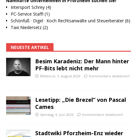
Namhafte Unternehmen in Pforzheim suchen Sie!
Intersport Schrey (4)
PC-Service Staffl (1)
Schönfuß · Digel · Koch Rechtsanwälte und Steuerberater (6)
Taxi Niedersetz (2)
NEUESTE ARTIKEL
Besim Karadeniz: Der Mann hinter
PF-Bits lebt nicht mehr
Mittwoch, 5. August 2026
Kommentare deaktiviert
Lesetipp: „Die Brezel“ von Pascal
Cames
Samstag, 6. Juni 2026
Kommentare deaktiviert
Stadtwiki Pforzheim-Enz wieder