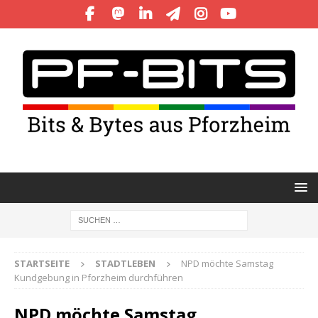
STARTSEITE
STADTLEBEN
NPD möchte Samstag
Kundgebung in Pforzheim durchführen
NPD möchte Samstag