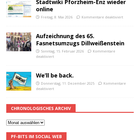
Stadtwiki Pforzheim-Enz wieder
online
Freitag, 8. Mai 2026
Kommentare deaktiviert
Aufzeichnung des 65.
Fasnetsumzugs Dillweißenstein
Sonntag, 15. Februar 2026
Kommentare
deaktiviert
We’ll be back.
Donnerstag, 11. Dezember 2025
Kommentare
deaktiviert
CHRONOLOGISCHES ARCHIV
PF-BITS IM SOCIAL WEB