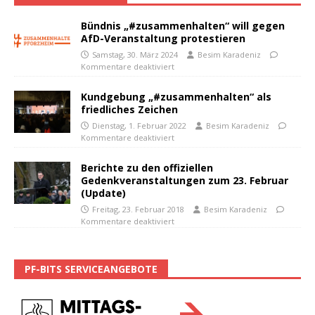
Bündnis „#zusammenhalten“ will gegen
AfD-Veranstaltung protestieren
Samstag, 30. März 2024
Besim Karadeniz
Kommentare deaktiviert
Kundgebung „#zusammenhalten“ als
friedliches Zeichen
Dienstag, 1. Februar 2022
Besim Karadeniz
Kommentare deaktiviert
Berichte zu den offiziellen
Gedenkveranstaltungen zum 23. Februar
(Update)
Freitag, 23. Februar 2018
Besim Karadeniz
Kommentare deaktiviert
PF-BITS SERVICEANGEBOTE