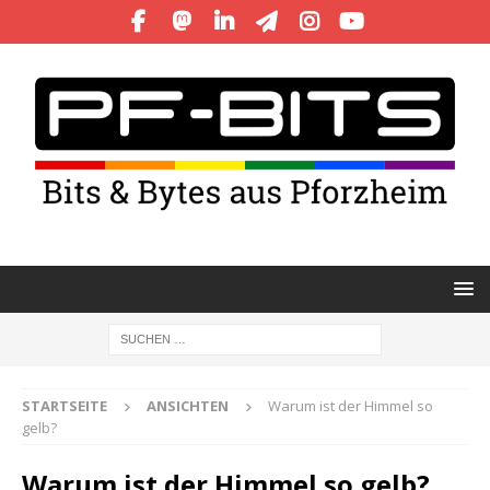
STARTSEITE
ANSICHTEN
Warum ist der Himmel so
gelb?
Warum ist der Himmel so gelb?