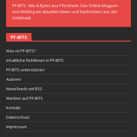
PF-BITS - Bits & Bytes aus Pforzheim. Das Online-Magazin
und Weblog mit aktuellen News und Nachrichten aus der
Goldstadt.
PF-BITS
Was ist PF-BITS?
Inhaltliche Richtlinien in PF-BITS
PF-BITS unterstützen
Autoren
Newsfeeds mit RSS
Werben auf PF-BITS
Kontakt
Datenschutz
Impressum