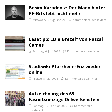
Besim Karadeniz: Der Mann hinter
PF-Bits lebt nicht mehr
Mittwoch, 5. August 2026
Kommentare deaktiviert
Lesetipp: „Die Brezel“ von Pascal
Cames
Samstag, 6. Juni 2026
Kommentare deaktiviert
Stadtwiki Pforzheim-Enz wieder
online
Freitag, 8. Mai 2026
Kommentare deaktiviert
Aufzeichnung des 65.
Fasnetsumzugs Dillweißenstein
Sonntag, 15. Februar 2026
Kommentare
deaktiviert