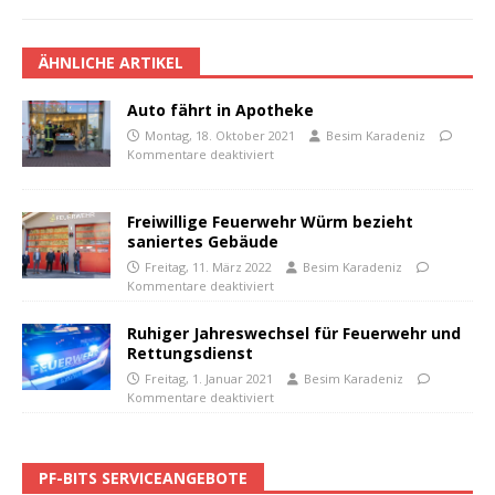
ÄHNLICHE ARTIKEL
Auto fährt in Apotheke
Montag, 18. Oktober 2021
Besim Karadeniz
Kommentare deaktiviert
Freiwillige Feuerwehr Würm bezieht
saniertes Gebäude
Freitag, 11. März 2022
Besim Karadeniz
Kommentare deaktiviert
Ruhiger Jahreswechsel für Feuerwehr und
Rettungsdienst
Freitag, 1. Januar 2021
Besim Karadeniz
Kommentare deaktiviert
PF-BITS SERVICEANGEBOTE