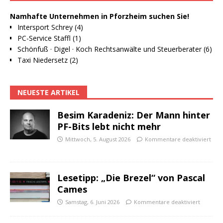
Namhafte Unternehmen in Pforzheim suchen Sie!
Intersport Schrey (4)
PC-Service Staffl (1)
Schönfuß · Digel · Koch Rechtsanwälte und Steuerberater (6)
Taxi Niedersetz (2)
NEUESTE ARTIKEL
Besim Karadeniz: Der Mann hinter
PF-Bits lebt nicht mehr
Mittwoch, 5. August 2026
Kommentare deaktiviert
Lesetipp: „Die Brezel“ von Pascal
Cames
Samstag, 6. Juni 2026
Kommentare deaktiviert