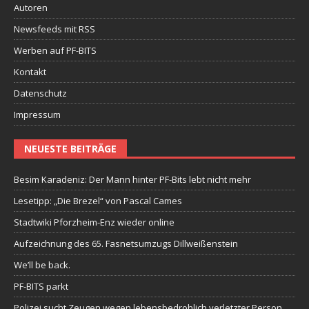
Autoren
Newsfeeds mit RSS
Werben auf PF-BITS
Kontakt
Datenschutz
Impressum
NEUESTE BEITRÄGE
Besim Karadeniz: Der Mann hinter PF-Bits lebt nicht mehr
Lesetipp: „Die Brezel“ von Pascal Cames
Stadtwiki Pforzheim-Enz wieder online
Aufzeichnung des 65. Fasnetsumzugs Dillweißenstein
We’ll be back.
PF-BITS parkt
Polizei sucht Zeugen wegen lebensbedrohlich verletzter Person