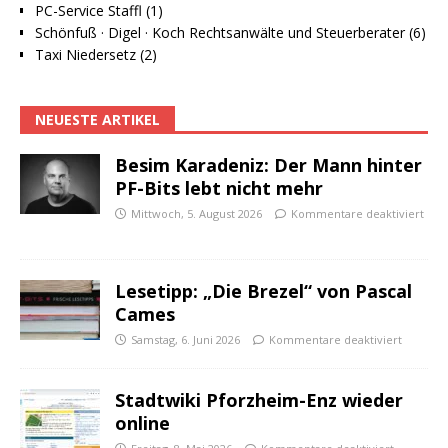
PC-Service Staffl (1)
Schönfuß · Digel · Koch Rechtsanwälte und Steuerberater (6)
Taxi Niedersetz (2)
NEUESTE ARTIKEL
Besim Karadeniz: Der Mann hinter
PF-Bits lebt nicht mehr
Mittwoch, 5. August 2026
Kommentare deaktiviert
Lesetipp: „Die Brezel“ von Pascal
Cames
Samstag, 6. Juni 2026
Kommentare deaktiviert
Stadtwiki Pforzheim-Enz wieder
online