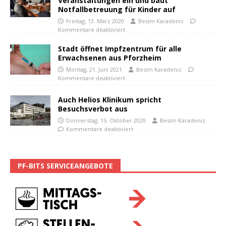
Veranstaltungen ein und baut
Notfallbetreuung für Kinder auf
Freitag, 13. März 2020
Besim Karadeniz
Kommentare deaktiviert
Stadt öffnet Impfzentrum für alle
Erwachsenen aus Pforzheim
Montag, 21. Juni 2021
Besim Karadeniz
Kommentare deaktiviert
Auch Helios Klinikum spricht
Besuchsverbot aus
Donnerstag, 15. Oktober 2020
Besim Karadeniz
Kommentare deaktiviert
PF-BITS SERVICEANGEBOTE