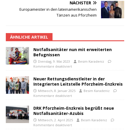
NÄCHSTER
Europameister in den lateinamerikanischen
Tänzen aus Pforzheim
ÄHNLICHE ARTIKEL
Notfallsanitäter nun mit erweiterten
Befugnissen
Dienstag, 9. Mai 2023
Besim Karadeniz
Kommentare deaktiviert
Neuer Rettungsdienstleiter in der
Integrierten Leitstelle Pforzheim-Enzkreis
Mittwoch, 8. Januar 2025
Besim Karadeniz
Kommentare deaktiviert
DRK Pforzheim-Enzkreis begrüßt neue
Notfallsanitäter-Azubis
Mittwoch, 2. April 2025
Besim Karadeniz
Kommentare deaktiviert