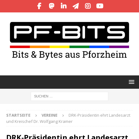
STARTSEITE
VEREINE
DRK-Präsidentin ehrt Landesarzt
und Kreischef Dr. Wolfgang Kramer
DRK-Präsidentin ehrt Landesarzt