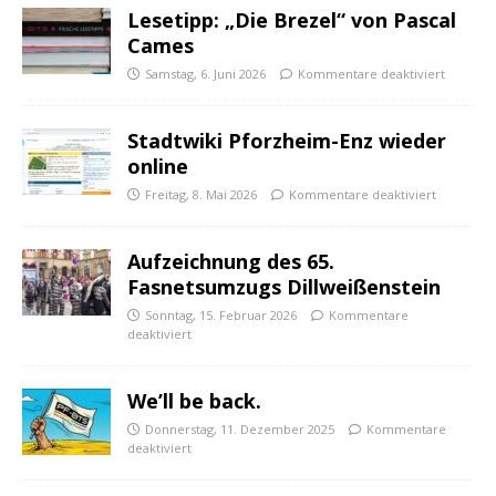
Lesetipp: „Die Brezel“ von Pascal
Cames
Samstag, 6. Juni 2026
Kommentare deaktiviert
Stadtwiki Pforzheim-Enz wieder
online
Freitag, 8. Mai 2026
Kommentare deaktiviert
Aufzeichnung des 65.
Fasnetsumzugs Dillweißenstein
Sonntag, 15. Februar 2026
Kommentare
deaktiviert
We’ll be back.
Donnerstag, 11. Dezember 2025
Kommentare
deaktiviert