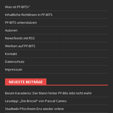
Was ist PF-BITS?
Inhaltliche Richtlinien in PF-BITS
PF-BITS unterstützen
Autoren
Newsfeeds mit RSS
Werben auf PF-BITS
Kontakt
Datenschutz
Impressum
NEUESTE BEITRÄGE
Besim Karadeniz: Der Mann hinter PF-Bits lebt nicht mehr
Lesetipp: „Die Brezel“ von Pascal Cames
Stadtwiki Pforzheim-Enz wieder online