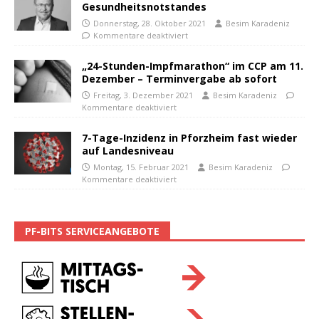
Gesundheitsnotstandes
Donnerstag, 28. Oktober 2021
Besim Karadeniz
Kommentare deaktiviert
„24-Stunden-Impfmarathon“ im CCP am 11.
Dezember – Terminvergabe ab sofort
Freitag, 3. Dezember 2021
Besim Karadeniz
Kommentare deaktiviert
7-Tage-Inzidenz in Pforzheim fast wieder
auf Landesniveau
Montag, 15. Februar 2021
Besim Karadeniz
Kommentare deaktiviert
PF-BITS SERVICEANGEBOTE