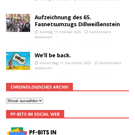
Aufzeichnung des 65.
Fasnetsumzugs Dillweißenstein
Sonntag, 15. Februar 2026
Kommentare
deaktiviert
We’ll be back.
Donnerstag, 11. Dezember 2025
Kommentare
deaktiviert
CHRONOLOGISCHES ARCHIV
PF-BITS IM SOCIAL WEB