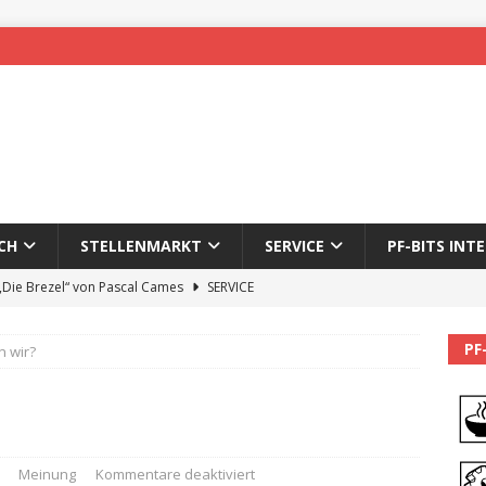
CH
STELLENMARKT
SERVICE
PF-BITS INT
 „Die Brezel“ von Pascal Cames
SERVICE
forzheim-Enz wieder online
STADTLEBEN
PF
n wir?
eichnung des 65. Fasnetsumzugs Dillweißenstein
]
We’ll be back.
PF-BITS INTERN
Karadeniz: Der Mann hinter PF-Bits lebt nicht mehr
ALLGEMEIN
Meinung
Kommentare deaktiviert