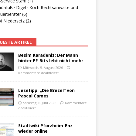
Service Staffl (1)
hönfuß · Digel · Koch Rechtsanwälte und
uerberater (6)
i Niedersetz (2)
UESTE ARTIKEL
Besim Karadeniz: Der Mann
hinter PF-Bits lebt nicht mehr
Mittwoch, 5. August 2026
Kommentare deaktiviert
Lesetipp: „Die Brezel“ von
Pascal Cames
Samstag, 6. Juni 2026
Kommentare
deaktiviert
Stadtwiki Pforzheim-Enz
wieder online