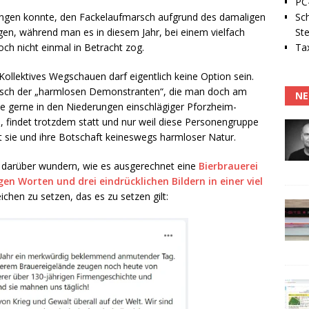
PC-
Sc
ingen konnte, den Fackelaufmarsch aufgrund des damaligen
Ste
en, während man es in diesem Jahr, bei einem vielfach
Tax
ch nicht einmal in Betracht zog.
ollektives Wegschauen darf eigentlich keine Option sein.
arsch der „harmlosen Demonstranten“, die man doch am
NE
wie gerne in den Niederungen einschlägiger Pforzheim-
, findet trotzdem statt und nur weil diese Personengruppe
st sie und ihre Botschaft keineswegs harmloser Natur.
 darüber wundern, wie es ausgerechnet eine
Bierbrauerei
n Worten und drei eindrücklichen Bildern in einer viel
chen zu setzen, das es zu setzen gilt: