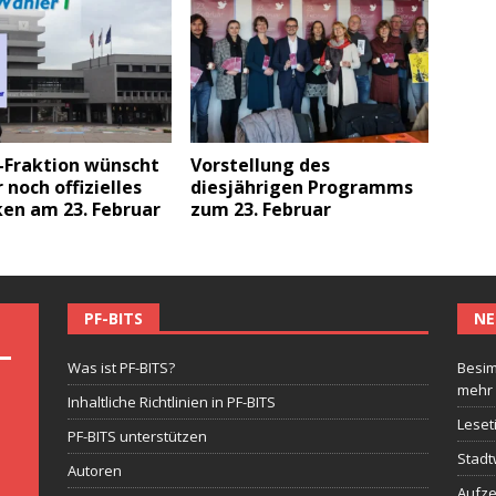
Fraktion wünscht
Vorstellung des
r noch offizielles
diesjährigen Programms
en am 23. Februar
zum 23. Februar
PF-BITS
NE
Was ist PF-BITS?
Besim
mehr
Inhaltliche Richtlinien in PF-BITS
Leset
PF-BITS unterstützen
Stadt
Autoren
Aufze