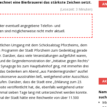
echnet eine Bierbrauerei das stärkste Zeichen setzt.
AN
(Lesezeit:
3
Minuten)
 Hier eventuell angegebene Telefon- und
 sind möglicherweise nicht mehr aktuell.
itlichen Umgang mit dem Schicksalstag Pforzheims, dem
das Programm der Stadt Pforzheim zum Gedenktag gerade
r. Darüber, dass viele Veranstaltungen aufgeführt waren,
und die Gegendemonstration der „Initiative gegen Rechts“
r Synagoge bis zum Hauptbahnhof ging, mit immerhin drei
das Gedenken am Abend „aus Pandemiegründen“ ausfiel
okonserve ausstrahlen ließ, weitgehend unter Ausschluss
AK
rufen. Darüber, dass die Stadt eine „Erklärung zum 23.
ite veröffentlicht hat, die, ebenfalls weitgehend unter
Namh
einmal sieben Tage lang mit unterzeichnet werden konnte.
such
nal der Stadt hätte eine Reichweite von über 11.500
Int