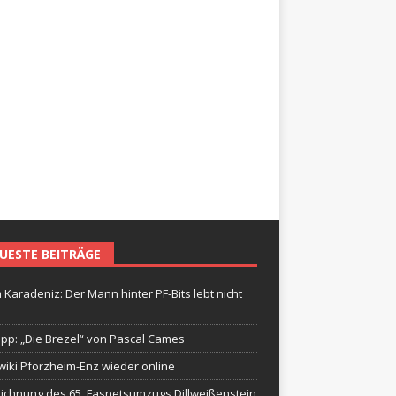
UESTE BEITRÄGE
 Karadeniz: Der Mann hinter PF-Bits lebt nicht
ipp: „Die Brezel“ von Pascal Cames
wiki Pforzheim-Enz wieder online
ichnung des 65. Fasnetsumzugs Dillweißenstein