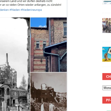
CH
PF