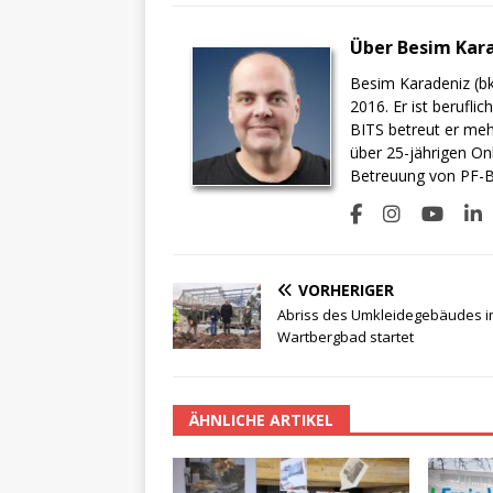
Über Besim Kar
Besim Karadeniz (bk
2016. Er ist berufli
BITS betreut er meh
über 25-jährigen On
Betreuung von PF-BI
VORHERIGER
Abriss des Umkleidegebäudes 
Wartbergbad startet
ÄHNLICHE ARTIKEL