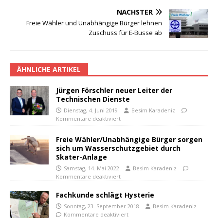
NÄCHSTER
Freie Wähler und Unabhängige Bürger lehnen
Zuschuss für E-Busse ab
ÄHNLICHE ARTIKEL
Jürgen Förschler neuer Leiter der
Technischen Dienste
Dienstag, 4. Juni 2019
Besim Karadeniz
Kommentare deaktiviert
Freie Wähler/Unabhängige Bürger sorgen
sich um Wasserschutzgebiet durch
Skater-Anlage
Samstag, 14. Mai 2022
Besim Karadeniz
Kommentare deaktiviert
Fachkunde schlägt Hysterie
Sonntag, 23. September 2018
Besim Karadeniz
Kommentare deaktiviert