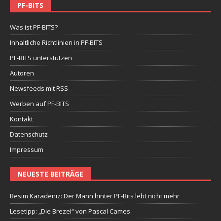
PF-BITS
Was ist PF-BITS?
Inhaltliche Richtlinien in PF-BITS
PF-BITS unterstützen
Autoren
Newsfeeds mit RSS
Werben auf PF-BITS
Kontakt
Datenschutz
Impressum
NEUESTE BEITRÄGE
Besim Karadeniz: Der Mann hinter PF-Bits lebt nicht mehr
Lesetipp: „Die Brezel“ von Pascal Cames