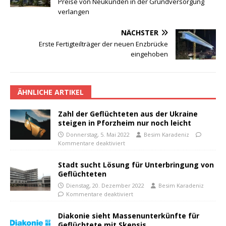
Preise von Neukunden in der Grundversorgung
verlangen
NÄCHSTER
Erste Fertigteilträger der neuen Enzbrücke
eingehoben
ÄHNLICHE ARTIKEL
Zahl der Geflüchteten aus der Ukraine
steigen in Pforzheim nur noch leicht
Donnerstag, 5. Mai 2022
Besim Karadeniz
Kommentare deaktiviert
Stadt sucht Lösung für Unterbringung von
Geflüchteten
Dienstag, 20. Dezember 2022
Besim Karadeniz
Kommentare deaktiviert
Diakonie sieht Massenunterkünfte für
Geflüchtete mit Skepsis