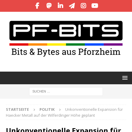
STARTSEITE
POLITIK
Unkonventionelle Expansion für
Haecker Metall auf der Wilferdinger Höhe geplant
Unkonventionelle Expansion für