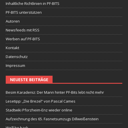
Inhaltliche Richtlinien in PF-BITS
PF-BITS unterstützen
Autoren
Newsfeeds mit RSS
Werben auf PF-BITS
Kontakt
Datenschutz
Impressum
NEUESTE BEITRÄGE
Besim Karadeniz: Der Mann hinter PF-Bits lebt nicht mehr
Lesetipp: „Die Brezel“ von Pascal Cames
Stadtwiki Pforzheim-Enz wieder online
Aufzeichnung des 65. Fasnetsumzugs Dillweißenstein
We’ll be back.