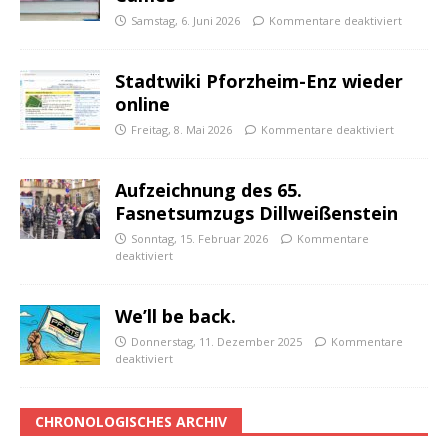
Samstag, 6. Juni 2026
Kommentare deaktiviert
Stadtwiki Pforzheim-Enz wieder
online
Freitag, 8. Mai 2026
Kommentare deaktiviert
Aufzeichnung des 65.
Fasnetsumzugs Dillweißenstein
Sonntag, 15. Februar 2026
Kommentare
deaktiviert
We’ll be back.
Donnerstag, 11. Dezember 2025
Kommentare
deaktiviert
CHRONOLOGISCHES ARCHIV