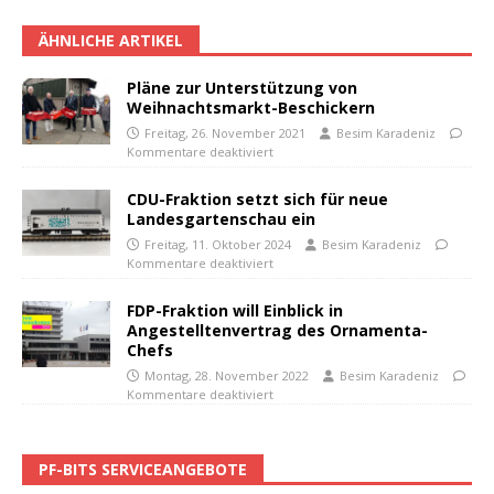
ÄHNLICHE ARTIKEL
Pläne zur Unterstützung von
Weihnachtsmarkt-Beschickern
Freitag, 26. November 2021
Besim Karadeniz
Kommentare deaktiviert
CDU-Fraktion setzt sich für neue
Landesgartenschau ein
Freitag, 11. Oktober 2024
Besim Karadeniz
Kommentare deaktiviert
FDP-Fraktion will Einblick in
Angestelltenvertrag des Ornamenta-
Chefs
Montag, 28. November 2022
Besim Karadeniz
Kommentare deaktiviert
PF-BITS SERVICEANGEBOTE