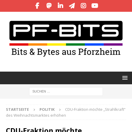
STARTSEITE
POLITIK
CDU-Fraktion möchte „Strahlkraft“
des Weihnachtsmarktes erhöhen
CDU-Fraktion möchte