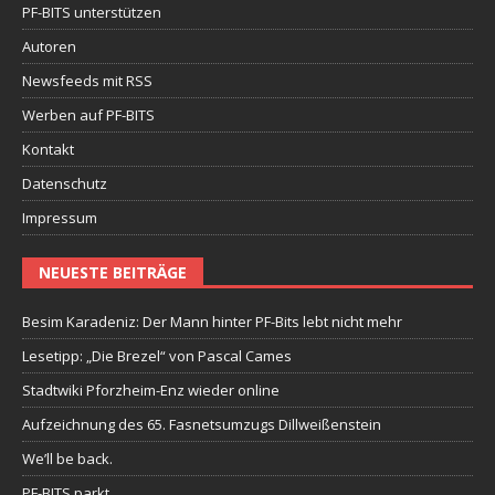
PF-BITS unterstützen
Autoren
Newsfeeds mit RSS
Werben auf PF-BITS
Kontakt
Datenschutz
Impressum
NEUESTE BEITRÄGE
Besim Karadeniz: Der Mann hinter PF-Bits lebt nicht mehr
Lesetipp: „Die Brezel“ von Pascal Cames
Stadtwiki Pforzheim-Enz wieder online
Aufzeichnung des 65. Fasnetsumzugs Dillweißenstein
We’ll be back.
PF-BITS parkt