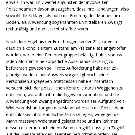
erweislich war, im Zweifel zugunsten der involvierten
Polizeibeamten davon auszugehen, dass ihre Handlungen, also
sowohl die Schläge, als auch die Fixierung des Mannes am
Boden, als Anwendung sogenannten unmittelbaren Zwangs
rechtmäßig und damit nicht strafbar waren.
Nach dem Ergebnis der Ermittlungen sei der 25-Jährige in
deutlich alkoholisiertem Zustand am Pfälzer Platz angetroffen
worden, wo er eine Personengruppe belästigt habe, sodass
jeden Moment eine körperliche Auseinandersetzung zu
befürchten gewesen sei. Trotz Aufforderung habe der 25-
Jähreige weder einen Ausweis vorgezeigt noch seine
Personalien angegeben. Stattdessen habe er mehrfach
versucht, sich der polizeilichen Kontrolle durch Weggehen zu
entziehen, woraufhin ihm die Ingewahrsamnahme und die
Anwendung von Zwang angedroht worden sei. Aufgrund von
Widerstandshandlungen des Mann habe sich die Polizei dann
entschlossen, ihm Handschließen anzulegen, wogegen der
Mann massiven Widerstand geleitet habe und im Rahmen
dessen er derart nach einem Beamten griff, dass „ein Zugriff
auf die Dienstwaffe des Beamten befürchtet worden“ sei.