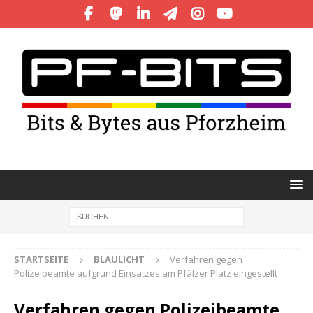
STARTSEITE
BLAULICHT
Verfahren gegen
Polizeibeamte aufgrund Einsatzes am Pfälzer Platz eingestellt
Verfahren gegen Polizeibeamte