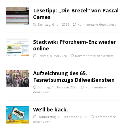
Lesetipp: „Die Brezel“ von Pascal
Cames
Samstag, 6. Juni 2026
Kommentare deaktiviert
Stadtwiki Pforzheim-Enz wieder
online
Freitag, 8. Mai 2026
Kommentare deaktiviert
Aufzeichnung des 65.
Fasnetsumzugs Dillweißenstein
Sonntag, 15. Februar 2026
Kommentare
deaktiviert
We’ll be back.
Donnerstag, 11. Dezember 2025
Kommentare
deaktiviert