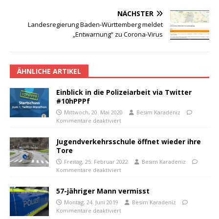
NÄCHSTER
Landesregierung Baden-Württemberg meldet
„Entwarnung“ zu Corona-Virus
ÄHNLICHE ARTIKEL
Einblick in die Polizeiarbeit via Twitter
#10hPPPf
Mittwoch, 20. Mai 2020
Besim Karadeniz
Kommentare deaktiviert
Jugendverkehrsschule öffnet wieder ihre
Tore
Freitag, 25. Februar 2022
Besim Karadeniz
Kommentare deaktiviert
57-jähriger Mann vermisst
Montag, 24. Juni 2019
Besim Karadeniz
Kommentare deaktiviert