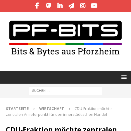
STARTSEITE
WIRTSCHAFT
CDU-Fraktion möchte
zentralen Anlieferpunkt für den innerstädtischen Handel
CDU-Fraktion möchte zentralen