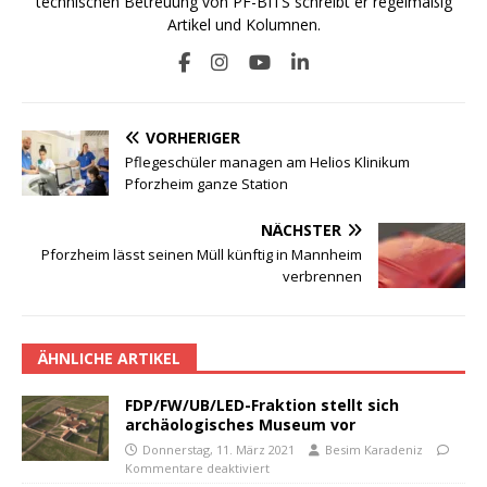
technischen Betreuung von PF-BITS schreibt er regelmäßig
Artikel und Kolumnen.
VORHERIGER
Pflegeschüler managen am Helios Klinikum
Pforzheim ganze Station
NÄCHSTER
Pforzheim lässt seinen Müll künftig in Mannheim
verbrennen
ÄHNLICHE ARTIKEL
FDP/FW/UB/LED-Fraktion stellt sich
archäologisches Museum vor
Donnerstag, 11. März 2021
Besim Karadeniz
Kommentare deaktiviert