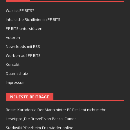
Was ist PF-BITS?
Inhaltliche Richtlinien in PF-BITS
PF-BITS unterstützen
Autoren
Newsfeeds mit RSS
Werben auf PF-BITS
Kontakt
Datenschutz
Impressum
NEUESTE BEITRÄGE
Besim Karadeniz: Der Mann hinter PF-Bits lebt nicht mehr
Lesetipp: „Die Brezel“ von Pascal Cames
Stadtwiki Pforzheim-Enz wieder online