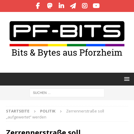
STARTSEITE
POLITIK
Zerrennerstraße soll
„aufgewertet“ werden
Zerrennerstraße soll