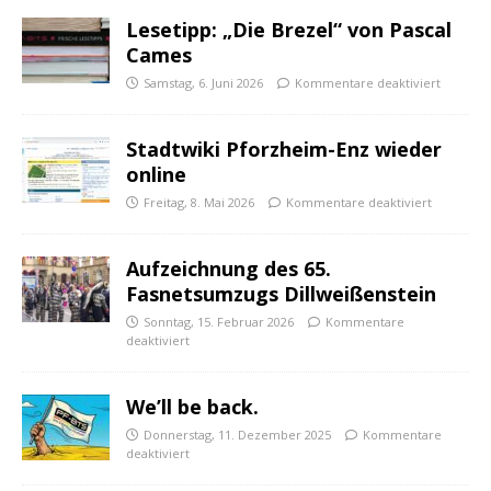
Lesetipp: „Die Brezel“ von Pascal
Cames
Samstag, 6. Juni 2026
Kommentare deaktiviert
Stadtwiki Pforzheim-Enz wieder
online
Freitag, 8. Mai 2026
Kommentare deaktiviert
Aufzeichnung des 65.
Fasnetsumzugs Dillweißenstein
Sonntag, 15. Februar 2026
Kommentare
deaktiviert
We’ll be back.
Donnerstag, 11. Dezember 2025
Kommentare
deaktiviert