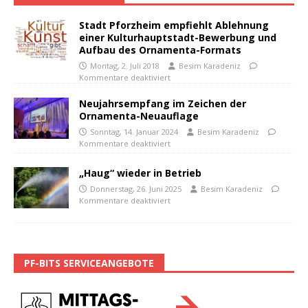
Stadt Pforzheim empfiehlt Ablehnung
einer Kulturhauptstadt-Bewerbung und
Aufbau des Ornamenta-Formats
Montag, 2. Juli 2018
Besim Karadeniz
Kommentare deaktiviert
Neujahrsempfang im Zeichen der
Ornamenta-Neuauflage
Sonntag, 14. Januar 2024
Besim Karadeniz
Kommentare deaktiviert
„Haug“ wieder in Betrieb
Donnerstag, 26. Juni 2025
Besim Karadeniz
Kommentare deaktiviert
PF-BITS SERVICEANGEBOTE