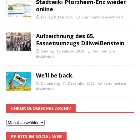
Stadtwiki Pforzheim-Enz wieder
online
Freitag, 8. Mai 2026
Kommentare deaktiviert
Aufzeichnung des 65.
Fasnetsumzugs Dillweißenstein
Sonntag, 15. Februar 2026
Kommentare
deaktiviert
We’ll be back.
Donnerstag, 11. Dezember 2025
Kommentare
deaktiviert
CHRONOLOGISCHES ARCHIV
PF-BITS IM SOCIAL WEB