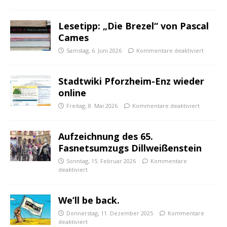
Lesetipp: „Die Brezel“ von Pascal
Cames
Samstag, 6. Juni 2026
Kommentare deaktiviert
Stadtwiki Pforzheim-Enz wieder
online
Freitag, 8. Mai 2026
Kommentare deaktiviert
Aufzeichnung des 65.
Fasnetsumzugs Dillweißenstein
Sonntag, 15. Februar 2026
Kommentare
deaktiviert
We’ll be back.
Donnerstag, 11. Dezember 2025
Kommentare
deaktiviert