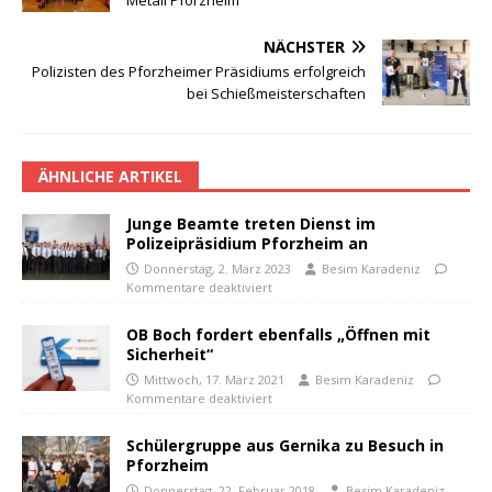
Metall Pforzheim
NÄCHSTER
Polizisten des Pforzheimer Präsidiums erfolgreich
bei Schießmeisterschaften
ÄHNLICHE ARTIKEL
Junge Beamte treten Dienst im
Polizeipräsidium Pforzheim an
Donnerstag, 2. März 2023
Besim Karadeniz
Kommentare deaktiviert
OB Boch fordert ebenfalls „Öffnen mit
Sicherheit“
Mittwoch, 17. März 2021
Besim Karadeniz
Kommentare deaktiviert
Schülergruppe aus Gernika zu Besuch in
Pforzheim
Donnerstag, 22. Februar 2018
Besim Karadeniz