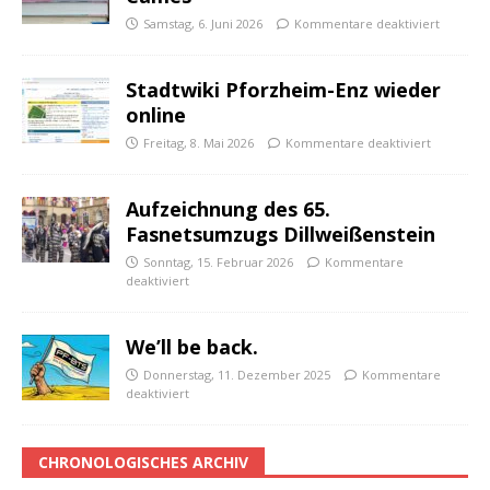
Samstag, 6. Juni 2026
Kommentare deaktiviert
Stadtwiki Pforzheim-Enz wieder
online
Freitag, 8. Mai 2026
Kommentare deaktiviert
Aufzeichnung des 65.
Fasnetsumzugs Dillweißenstein
Sonntag, 15. Februar 2026
Kommentare
deaktiviert
We’ll be back.
Donnerstag, 11. Dezember 2025
Kommentare
deaktiviert
CHRONOLOGISCHES ARCHIV