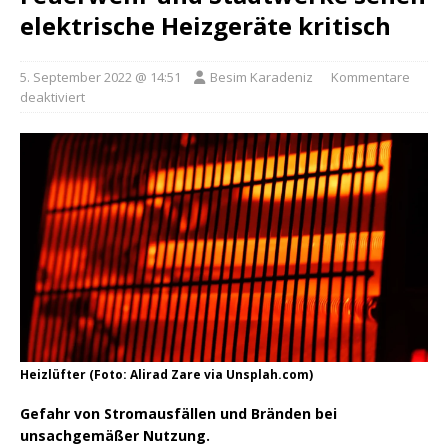
elektrische Heizgeräte kritisch
5. September 2022 @ 14:51
Besim Karadeniz
Kommentare
deaktiviert
Heizlüfter (Foto: Alirad Zare via Unsplah.com)
Gefahr von Stromausfällen und Bränden bei
unsachgemäßer Nutzung.