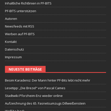
Inhaltliche Richtlinien in PF-BITS
PF-BITS unterstützen
Autoren
Newsfeeds mit RSS
Werben auf PF-BITS
Kontakt
Datenschutz
Impressum
NEUESTE BEITRÄGE
Besim Karadeniz: Der Mann hinter PF-Bits lebt nicht mehr
Lesetipp: „Die Brezel“ von Pascal Cames
Stadtwiki Pforzheim-Enz wieder online
Aufzeichnung des 65. Fasnetsumzugs Dillweißenstein
We’ll be back.