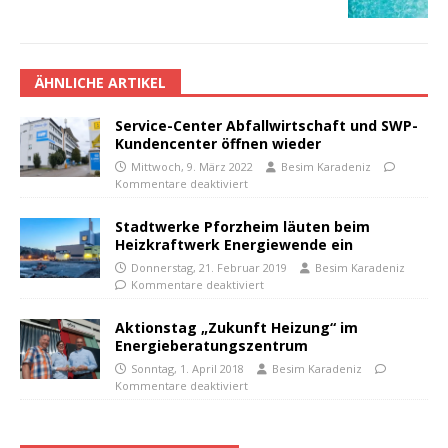
ÄHNLICHE ARTIKEL
Service-Center Abfallwirtschaft und SWP-
Kundencenter öffnen wieder
Mittwoch, 9. März 2022
Besim Karadeniz
Kommentare deaktiviert
Stadtwerke Pforzheim läuten beim
Heizkraftwerk Energiewende ein
Donnerstag, 21. Februar 2019
Besim Karadeniz
Kommentare deaktiviert
Aktionstag „Zukunft Heizung“ im
Energieberatungszentrum
Sonntag, 1. April 2018
Besim Karadeniz
Kommentare deaktiviert