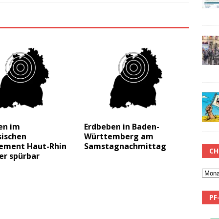
en im
Erdbeben in Baden-
sischen
Württemberg am
ement Haut-Rhin
Samstagnachmittag
CH
er spürbar
PF