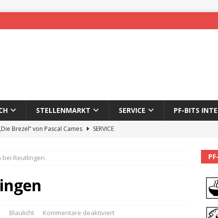
CH
STELLENMARKT
SERVICE
PF-BITS INT
 „Die Brezel“ von Pascal Cames
SERVICE
forzheim-Enz wieder online
STADTLEBEN
PF
 bei Reutlingen
eichnung des 65. Fasnetsumzugs Dillweißenstein
lingen
]
We’ll be back.
PF-BITS INTERN
Karadeniz: Der Mann hinter PF-Bits lebt nicht mehr
ALLGEMEIN
z
Blaulicht
Kommentare deaktiviert