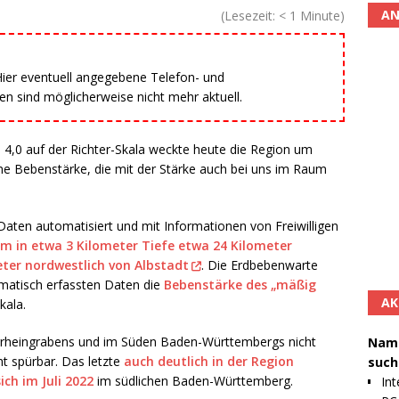
AN
(Lesezeit:
< 1
Minute)
 Hier eventuell angegebene Telefon- und
 sind möglicherweise nicht mehr aktuell.
n 4,0 auf der Richter-Skala weckte heute die Region um
ine Bebenstärke, die mit der Stärke auch bei uns im Raum
aten automatisiert und mit Informationen von Freiwilligen
m in etwa 3 Kilometer Tiefe etwa 24 Kilometer
eter nordwestlich von Albstadt
. Die Erdbebenwarte
matisch erfassten Daten die
Bebenstärke des „mäßig
AK
kala.
errheingrabens und im Süden Baden-Württembergs nicht
Namh
ht spürbar. Das letzte
auch deutlich in der Region
such
ch im Juli 2022
im südlichen Baden-Württemberg.
Int