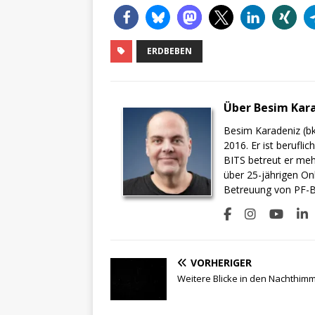
ERDBEBEN
Über Besim Kar
Besim Karadeniz (bk
2016. Er ist berufli
BITS betreut er meh
über 25-jährigen On
Betreuung von PF-BI
VORHERIGER
Weitere Blicke in den Nachthim