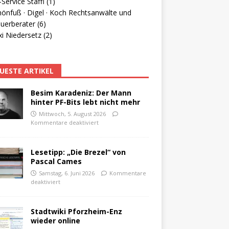
Service Staffl (1)
hönfuß · Digel · Koch Rechtsanwälte und
uerberater (6)
i Niedersetz (2)
UESTE ARTIKEL
Besim Karadeniz: Der Mann
hinter PF-Bits lebt nicht mehr
Mittwoch, 5. August 2026
Kommentare deaktiviert
Lesetipp: „Die Brezel“ von
Pascal Cames
Samstag, 6. Juni 2026
Kommentare
deaktiviert
Stadtwiki Pforzheim-Enz
wieder online