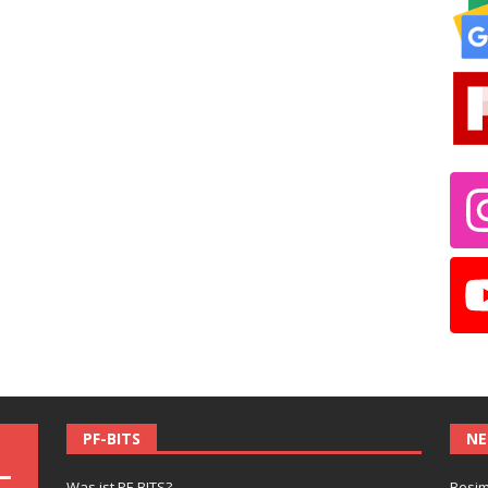
PF-BITS
NE
Was ist PF-BITS?
Besim