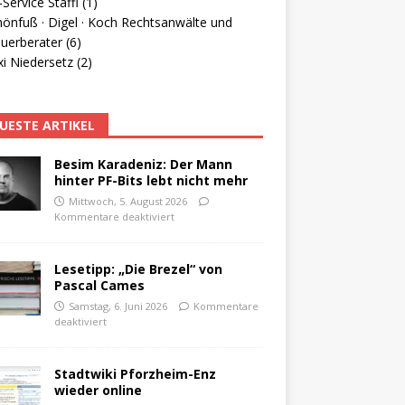
Service Staffl (1)
hönfuß · Digel · Koch Rechtsanwälte und
uerberater (6)
i Niedersetz (2)
UESTE ARTIKEL
Besim Karadeniz: Der Mann
hinter PF-Bits lebt nicht mehr
Mittwoch, 5. August 2026
Kommentare deaktiviert
Lesetipp: „Die Brezel“ von
Pascal Cames
Samstag, 6. Juni 2026
Kommentare
deaktiviert
Stadtwiki Pforzheim-Enz
wieder online