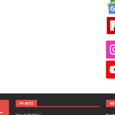
PF-BITS
NE
Was ist PF-BITS?
Besim