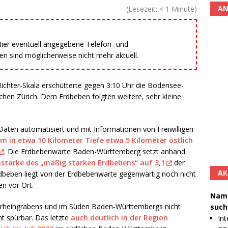
AN
(Lesezeit:
< 1
Minute)
 Hier eventuell angegebene Telefon- und
 sind möglicherweise nicht mehr aktuell.
Richter-Skala erschütterte gegen 3:10 Uhr die Bodensee-
hen Zürich. Dem Erdbeben folgten weitere, sehr kleine
aten automatisiert und mit Informationen von Freiwilligen
m in etwa 10 Kilometer Tiefe etwa 5 Kilometer östlich
. Die Erdbebenwarte Baden-Württemberg setzt anhand
stärke des „mäßig starken Erdbebens“ auf 3,1
der
AK
rdbeben liegt von der Erdbebenwarte gegenwärtig noch nicht
n vor Ort.
Namh
errheingrabens und im Süden Baden-Württembergs nicht
such
ht spürbar. Das letzte
auch deutlich in der Region
Int