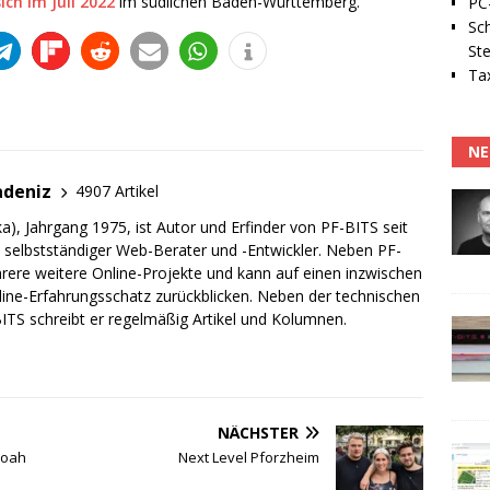
ch im Juli 2022
im südlichen Baden-Württemberg.
PC-
Sc
Ste
Tax
NE
adeniz
4907 Artikel
a), Jahrgang 1975, ist Autor und Erfinder von PF-BITS seit
ch selbstständiger Web-Berater und -Entwickler. Neben PF-
rere weitere Online-Projekte und kann auf einen inzwischen
line-Erfahrungsschatz zurückblicken. Neben der technischen
TS schreibt er regelmäßig Artikel und Kolumnen.
NÄCHSTER
loah
Next Level Pforzheim