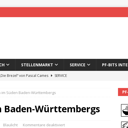
CH
STELLENMARKT
SERVICE
PF-BITS INT
 „Die Brezel“ von Pascal Cames
SERVICE
forzheim-Enz wieder online
STADTLEBEN
PF
 im Süden Baden-Württembergs
eichnung des 65. Fasnetsumzugs Dillweißenstein
n Baden-Württembergs
]
We’ll be back.
PF-BITS INTERN
Karadeniz: Der Mann hinter PF-Bits lebt nicht mehr
ALLGEMEIN
Blaulicht
Kommentare deaktiviert