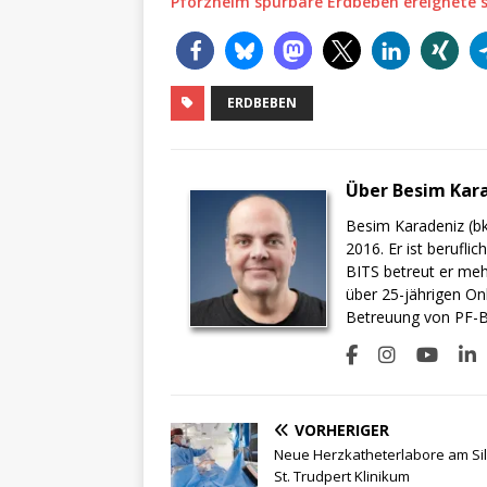
Pforzheim spürbare Erdbeben ereignete si
ERDBEBEN
Über Besim Kar
Besim Karadeniz (bk
2016. Er ist berufli
BITS betreut er meh
über 25-jährigen On
Betreuung von PF-BI
VORHERIGER
Neue Herzkatheterlabore am Si
St. Trudpert Klinikum