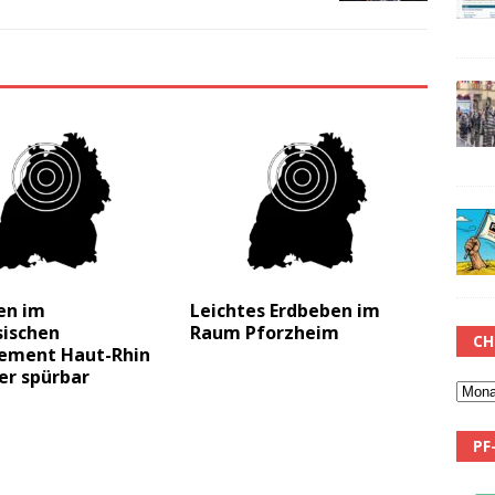
en im
Leichtes Erdbeben im
sischen
Raum Pforzheim
CH
ement Haut-Rhin
er spürbar
PF