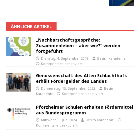
ÄHNLICHE ARTIKEL
„Nachbarschaftsgespräche:
Zusammenleben – aber wie?“ werden
fortgeführt
Dienstag, 4. September 2018
Besim Karadeniz
Kommentare deaktiviert
Genossenschaft des Alten Schlachthofs
erhält Fördergelder des Landes
Donnerstag, 15. September 2022
Besim
Karadeniz
Kommentare deaktiviert
Pforzheimer Schulen erhalten Fördermittel
aus Bundesprogramm
Mittwoch, 5. Juni 2024
Besim Karadeniz
Kommentare deaktiviert