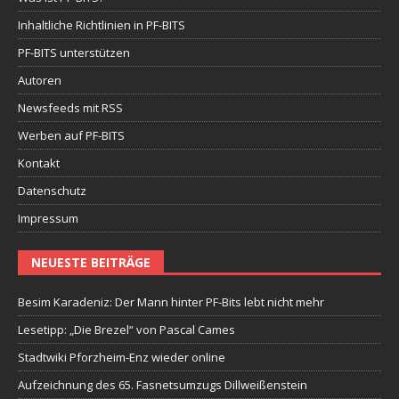
Inhaltliche Richtlinien in PF-BITS
PF-BITS unterstützen
Autoren
Newsfeeds mit RSS
Werben auf PF-BITS
Kontakt
Datenschutz
Impressum
NEUESTE BEITRÄGE
Besim Karadeniz: Der Mann hinter PF-Bits lebt nicht mehr
Lesetipp: „Die Brezel“ von Pascal Cames
Stadtwiki Pforzheim-Enz wieder online
Aufzeichnung des 65. Fasnetsumzugs Dillweißenstein