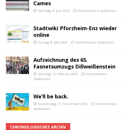
Cames
Samstag, 6. Juni 2026
Kommentare deaktiviert
Stadtwiki Pforzheim-Enz wieder
online
Freitag, 8. Mai 2026
Kommentare deaktiviert
Aufzeichnung des 65.
Fasnetsumzugs Dillweißenstein
Sonntag, 15. Februar 2026
Kommentare
deaktiviert
We’ll be back.
Donnerstag, 11. Dezember 2025
Kommentare
deaktiviert
CHRONOLOGISCHES ARCHIV