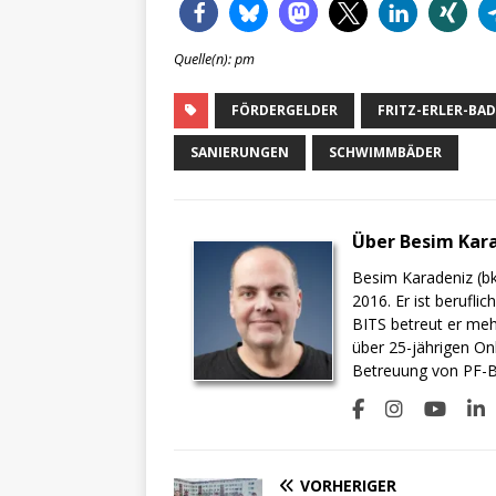
Quelle(n): pm
FÖRDERGELDER
FRITZ-ERLER-BAD
SANIERUNGEN
SCHWIMMBÄDER
Über Besim Kar
Besim Karadeniz (bk
2016. Er ist berufli
BITS betreut er meh
über 25-jährigen On
Betreuung von PF-BI
VORHERIGER