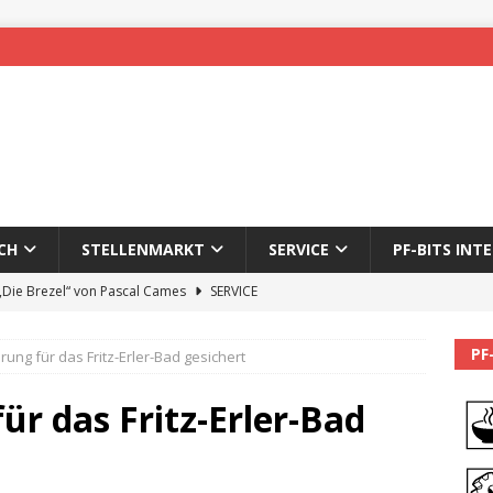
CH
STELLENMARKT
SERVICE
PF-BITS INT
 „Die Brezel“ von Pascal Cames
SERVICE
forzheim-Enz wieder online
STADTLEBEN
PF
ung für das Fritz-Erler-Bad gesichert
eichnung des 65. Fasnetsumzugs Dillweißenstein
r das Fritz-Erler-Bad
]
We’ll be back.
PF-BITS INTERN
Karadeniz: Der Mann hinter PF-Bits lebt nicht mehr
ALLGEMEIN