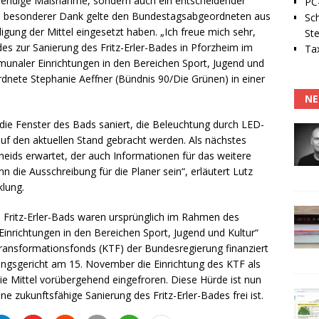
otwendige Maßnahme, sondern auch ein entscheidender
PC-
Ein besonderer Dank gelte den Bundestagsabgeordneten aus
Sc
ligung der Mittel eingesetzt haben. „Ich freue mich sehr,
Ste
es zur Sanierung des Fritz-Erler-Bades in Pforzheim im
Tax
aler Einrichtungen in den Bereichen Sport, Jugend und
rdnete Stephanie Aeffner (Bündnis 90/Die Grünen) in einer
NE
die Fenster des Bads saniert, die Beleuchtung durch LED-
uf den aktuellen Stand gebracht werden. Als nächstes
ids erwartet, der auch Informationen für das weitere
nn die Ausschreibung für die Planer sein“, erläutert Lutz
klung.
s Fritz-Erler-Bads waren ursprünglich im Rahmen des
richtungen in den Bereichen Sport, Jugend und Kultur“
ansformationsfonds (KTF) der Bundesregierung finanziert
gsgericht am 15. November die Einrichtung des KTF als
ie Mittel vorübergehend eingefroren. Diese Hürde ist nun
 zukunftsfähige Sanierung des Fritz-Erler-Bades frei ist.