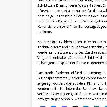
Bades. Diese ist nicht nur eine dringend n
Schritt zum Erhalt unserer Wasserflächen. 
Pforzheim, die sich unermüdlich für die Bewil
dass es gelungen ist, die Förderung des Bund
Rahmen des Programms zur Sanierung kommun
Kultur sicherzustellen“, so Bundestagsabgeo
Reaktion.
Mit den Fördergeldern sollen unter anderem 
Technik ersetzt und die Badewassertechnik a
werde nun die Zusendung des Zuschussbesche
Vorgehen enthalte. „Der erste Schritt wird da
Schwaigert, Projektleiter für die Bäderentwic
Die Bundesfördermittel für die Sanierung de
Bundesprogramms „Sanierung kommunaler Ein
zugesagt worden, das aus dem Klima- und Tr
werden sollte. Nachdem das Bundesverfassun
verfassungswidrig eingestuft hatte, wurden d
erfolgreich genommen, womit der Weg für eine