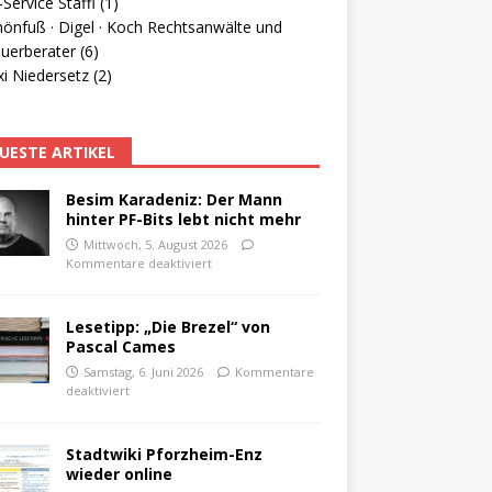
Service Staffl (1)
hönfuß · Digel · Koch Rechtsanwälte und
uerberater (6)
i Niedersetz (2)
UESTE ARTIKEL
Besim Karadeniz: Der Mann
hinter PF-Bits lebt nicht mehr
Mittwoch, 5. August 2026
Kommentare deaktiviert
Lesetipp: „Die Brezel“ von
Pascal Cames
Samstag, 6. Juni 2026
Kommentare
deaktiviert
Stadtwiki Pforzheim-Enz
wieder online