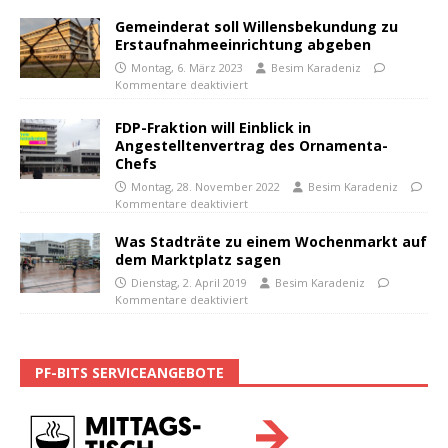
Gemeinderat soll Willensbekundung zu
Erstaufnahmeeinrichtung abgeben
Montag, 6. März 2023
Besim Karadeniz
Kommentare deaktiviert
FDP-Fraktion will Einblick in
Angestelltenvertrag des Ornamenta-
Chefs
Montag, 28. November 2022
Besim Karadeniz
Kommentare deaktiviert
Was Stadträte zu einem Wochenmarkt auf
dem Marktplatz sagen
Dienstag, 2. April 2019
Besim Karadeniz
Kommentare deaktiviert
PF-BITS SERVICEANGEBOTE