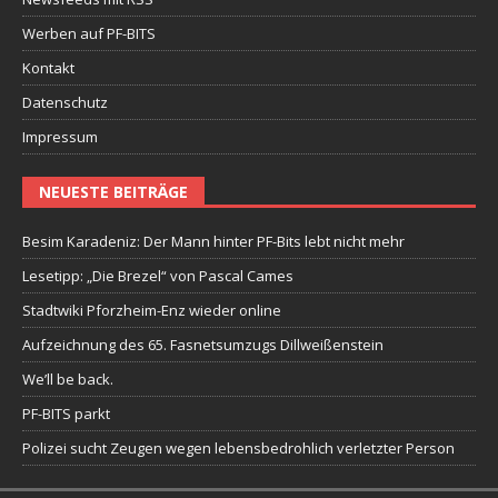
Werben auf PF-BITS
Kontakt
Datenschutz
Impressum
NEUESTE BEITRÄGE
Besim Karadeniz: Der Mann hinter PF-Bits lebt nicht mehr
Lesetipp: „Die Brezel“ von Pascal Cames
Stadtwiki Pforzheim-Enz wieder online
Aufzeichnung des 65. Fasnetsumzugs Dillweißenstein
We’ll be back.
PF-BITS parkt
Polizei sucht Zeugen wegen lebensbedrohlich verletzter Person