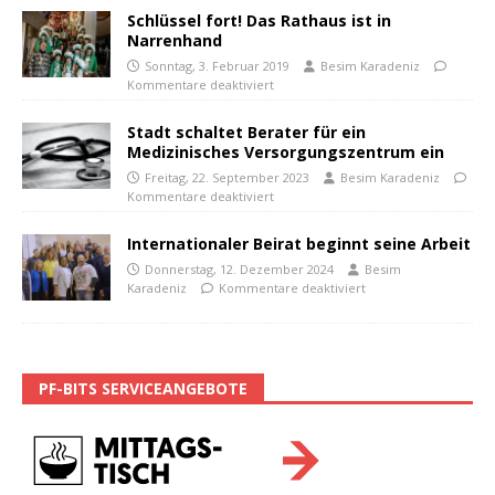
Schlüssel fort! Das Rathaus ist in
Narrenhand
Sonntag, 3. Februar 2019
Besim Karadeniz
Kommentare deaktiviert
Stadt schaltet Berater für ein
Medizinisches Versorgungszentrum ein
Freitag, 22. September 2023
Besim Karadeniz
Kommentare deaktiviert
Internationaler Beirat beginnt seine Arbeit
Donnerstag, 12. Dezember 2024
Besim
Karadeniz
Kommentare deaktiviert
PF-BITS SERVICEANGEBOTE