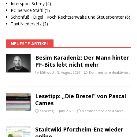
Intersport Schrey (4)
PC-Service Staffl (1)
Schönfuß · Digel · Koch Rechtsanwälte und Steuerberater (6)
Taxi Niedersetz (2)
NEUESTE ARTIKEL
Besim Karadeniz: Der Mann hinter
PF-Bits lebt nicht mehr
Mittwoch, 5. August 2026
Kommentare deaktiviert
Lesetipp: „Die Brezel“ von Pascal
Cames
Samstag, 6. Juni 2026
Kommentare deaktiviert
Stadtwiki Pforzheim-Enz wieder
online