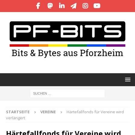
STARTSEITE
VEREINE
Härtefallfonds für Vereine wird
verlängert
Härtefallfonds für Vereine wird