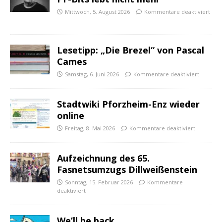
Mittwoch, 5. August 2026
Kommentare deaktiviert
Lesetipp: „Die Brezel“ von Pascal
Cames
Samstag, 6. Juni 2026
Kommentare deaktiviert
Stadtwiki Pforzheim-Enz wieder
online
Freitag, 8. Mai 2026
Kommentare deaktiviert
Aufzeichnung des 65.
Fasnetsumzugs Dillweißenstein
Sonntag, 15. Februar 2026
Kommentare
deaktiviert
We’ll be back.