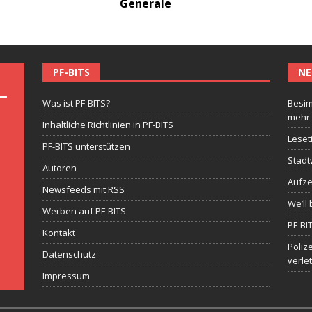
Generale
PF-BITS
NE
Was ist PF-BITS?
Besim
mehr
Inhaltliche Richtlinien in PF-BITS
Leset
PF-BITS unterstützen
Stadt
Autoren
Aufze
Newsfeeds mit RSS
We’ll 
Werben auf PF-BITS
PF-BI
Kontakt
Poliz
Datenschutz
verle
Impressum