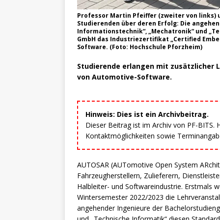
Professor Martin Pfeiffer (zweiter von links)
Studierenden über deren Erfolg: Die angehe
Informationstechnik“, „Mechatronik“ und „Te
GmbH das Industriezertifikat „Certified Emb
Software. (Foto: Hochschule Pforzheim)
Studierende erlangen mit zusätzlicher L
von Automotive-Software.
Hinweis: Dies ist ein Archivbeitrag.
Dieser Beitrag ist im Archiv von PF-BITS.
Kontaktmöglichkeiten sowie Terminangaben
AUTOSAR (AUTomotive Open System ARchitect
Fahrzeugherstellern, Zulieferern, Dienstleis
Halbleiter- und Softwareindustrie. Erstmals
Wintersemester 2022/2023 die Lehrveransta
angehender Ingenieure der Bachelorstudiengä
und „Technische Informatik“ diesen Standard