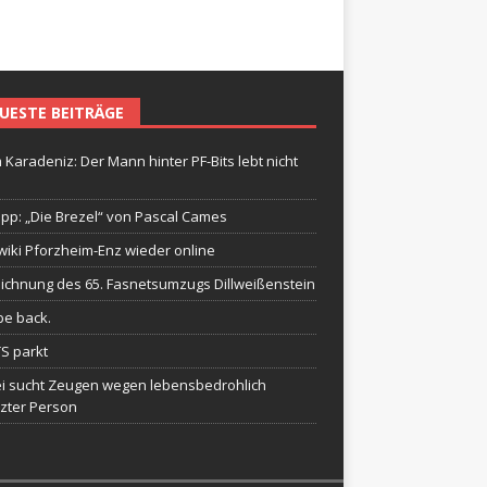
UESTE BEITRÄGE
 Karadeniz: Der Mann hinter PF-Bits lebt nicht
ipp: „Die Brezel“ von Pascal Cames
wiki Pforzheim-Enz wieder online
ichnung des 65. Fasnetsumzugs Dillweißenstein
be back.
TS parkt
ei sucht Zeugen wegen lebensbedrohlich
tzter Person