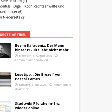
Service Staffl (1)
hönfuß · Digel · Koch Rechtsanwälte und
uerberater (6)
i Niedersetz (2)
UESTE ARTIKEL
Besim Karadeniz: Der Mann
hinter PF-Bits lebt nicht mehr
Mittwoch, 5. August 2026
Kommentare deaktiviert
Lesetipp: „Die Brezel“ von
Pascal Cames
Samstag, 6. Juni 2026
Kommentare
deaktiviert
Stadtwiki Pforzheim-Enz
wieder online