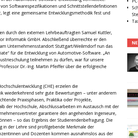
PC-
von Softwarespezifikationen und Schnittstellendefinitionen
Sc
ur, legt eine gemeinsame Entwicklungsmethodik fest und
Ste
Tax
gten durch den externen Lehrbeauftragten Samuel Kuttler,
or Informatik GmbH. Abschließend überreichte er den
NE
 am Unternehmensstandort Stuttgart/Weilimdorf nun das
ciate“ für die Entwicklung von Automotive-Software. „An
ustrieschulung teilnehmen zu dürfen, war für unsere
rofessor Dr.-Ing. Martin Pfeiffer über die erfolgreiche
chschulentwicklung (CHE) erzielen die
nik wiederkehrend sehr gute Bewertungen – unter anderem
lichtende Praxisphasen, Praktika oder Projekte,
lb der Hochschule, Abschlussarbeiten im Austausch mit der
ernehmensvertreter garantiere den angehenden Ingenieure,
können – so das Ergebnis der Studierendenbefragung. Die
 in der Lehre sind profilgebende Merkmale der
 Dozentinnen und Dozenten kommen ausnahmslos aus der