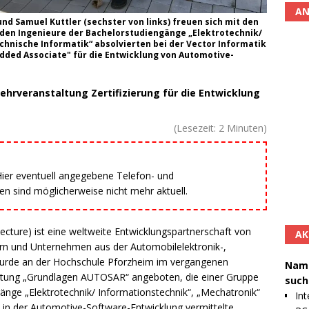
AN
 und Samuel Kuttler (sechster von links) freuen sich mit den
nden Ingenieure der Bachelorstudiengänge „Elektrotechnik/
chnische Informatik“ absolvierten bei der Vector Informatik
edded Associate" für die Entwicklung von Automotive-
ehrveranstaltung Zertifizierung für die Entwicklung
(Lesezeit:
2
Minuten)
 Hier eventuell angegebene Telefon- und
 sind möglicherweise nicht mehr aktuell.
ure) ist eine weltweite Entwicklungspartnerschaft von
AK
tern und Unternehmen aus der Automobilelektronik-,
 wurde an der Hochschule Pforzheim im vergangenen
Namh
ltung „Grundlagen AUTOSAR“ angeboten, die einer Gruppe
such
nge „Elektrotechnik/ Informationstechnik“, „Mechatronik“
Int
 in der Automotive-Software-Entwicklung vermittelte.