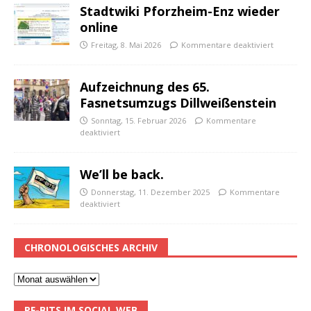
Stadtwiki Pforzheim-Enz wieder
online
Freitag, 8. Mai 2026
Kommentare deaktiviert
Aufzeichnung des 65.
Fasnetsumzugs Dillweißenstein
Sonntag, 15. Februar 2026
Kommentare
deaktiviert
We’ll be back.
Donnerstag, 11. Dezember 2025
Kommentare
deaktiviert
CHRONOLOGISCHES ARCHIV
PF-BITS IM SOCIAL WEB