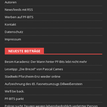
Autoren
Newsfeeds mit RSS
Werben auf PF-BITS
Kontakt
Datenschutz
Impressum
NEUESTE BEITRÄGE
Besim Karadeniz: Der Mann hinter PF-Bits lebt nicht mehr
Lesetipp: „Die Brezel“ von Pascal Cames
Stadtwiki Pforzheim-Enz wieder online
Aufzeichnung des 65. Fasnetsumzugs Dillweißenstein
We’ll be back.
PF-BITS parkt
Polizei sucht Zeugen wegen lebensbedrohlich verletzter Person