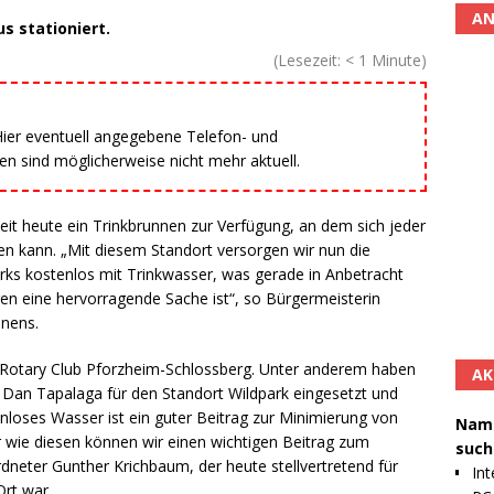
AN
 stationiert.
(Lesezeit:
< 1
Minute)
 Hier eventuell angegebene Telefon- und
 sind möglicherweise nicht mehr aktuell.
t heute ein Trinkbrunnen zur Verfügung, an dem sich jeder
n kann. „Mit diesem Standort versorgen wir nun die
ks kostenlos mit Trinkwasser, was gerade in Anbetracht
 eine hervorragende Sache ist“, so Bürgermeisterin
nnens.
der Rotary Club Pforzheim-Schlossberg. Unter anderem haben
AK
Dan Tapalaga für den Standort Wildpark eingesetzt und
enloses Wasser ist ein guter Beitrag zur Minimierung von
Namh
 wie diesen können wir einen wichtigen Beitrag zum
such
neter Gunther Krichbaum, der heute stellvertretend für
Int
rt war.