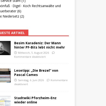
Service Staffl (1)
hönfuß · Digel · Koch Rechtsanwälte und
uerberater (6)
i Niedersetz (2)
UESTE ARTIKEL
Besim Karadeniz: Der Mann
hinter PF-Bits lebt nicht mehr
Mittwoch, 5. August 2026
Kommentare deaktiviert
Lesetipp: „Die Brezel“ von
Pascal Cames
Samstag, 6. Juni 2026
Kommentare
deaktiviert
Stadtwiki Pforzheim-Enz
wieder online