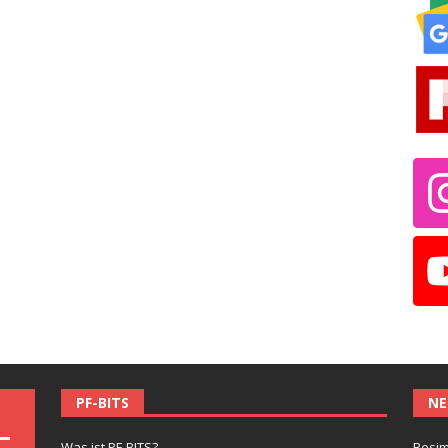
PF-BITS
NE
Was ist PF-BITS?
Besim