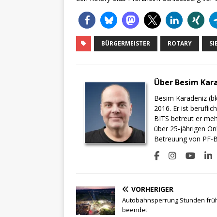
BÜRGERMEISTER
ROTARY
SI
Über Besim Kar
Besim Karadeniz (bk
2016. Er ist berufli
BITS betreut er meh
über 25-jährigen On
Betreuung von PF-BI
VORHERIGER
Autobahnsperrung Stunden frü
beendet