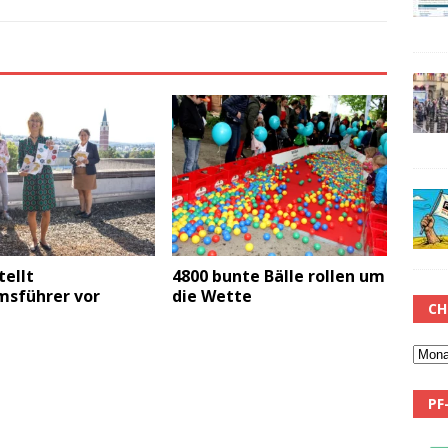
tellt
4800 bunte Bälle rollen um
sführer vor
die Wette
CH
PF