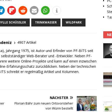
PC-
Sc
Ste
Tax
BYLLE SCHÜSSLER
TRINKWASSER
WILDPARK
NE
adeniz
4907 Artikel
a), Jahrgang 1975, ist Autor und Erfinder von PF-BITS seit
ch selbstständiger Web-Berater und -Entwickler. Neben PF-
rere weitere Online-Projekte und kann auf einen inzwischen
line-Erfahrungsschatz zurückblicken. Neben der technischen
TS schreibt er regelmäßig Artikel und Kolumnen.
NÄCHSTER
her
Florian Bähr zum neuen Ortsvorsteher
von Würm bestellt