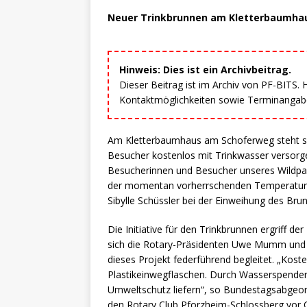
Neuer Trinkbrunnen am Kletterbaumhaus
Hinweis: Dies ist ein Archivbeitrag.
Dieser Beitrag ist im Archiv von PF-BITS.
Kontaktmöglichkeiten sowie Terminangaben
Am Kletterbaumhaus am Schoferweg steht sei
Besucher kostenlos mit Trinkwasser versorge
Besucherinnen und Besucher unseres Wildpar
der momentan vorherrschenden Temperaturen
Sibylle Schüssler bei der Einweihung des Bru
Die Initiative für den Trinkbrunnen ergriff 
sich die Rotary-Präsidenten Uwe Mumm und 
dieses Projekt federführend begleitet. „Kost
Plastikeinwegflaschen. Durch Wasserspender
Umweltschutz liefern“, so Bundestagsabgeord
den Rotary Club Pforzheim-Schlossberg vor O